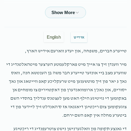
Anonymous
Hershy Hager
$120.00
1 year ago
איינער פון די חברי כתה - חבורת אהבה ואחווה
Yecheil
English
אידיש
Stern, Avrumy Grunbaum, Shimen Godinger, Eluzer Moskowitz, Berl
Rosenberg, Yakov H. Lebowitz, Yosef D Zilber, Avrumy Muller, Yiddy
Silber, Zevy Twersky, Binyumin Wertzberger, Benzion Mermelste
טייערע חברים, משפחה, און יעדע ווארעם אידיש הארץ,
$2.00
1 year ago
מיר ווענדן זיך צו אייך מיט פארקלעמטע הערצער מיטהאלטנדיג די
א ביסל א שטיפ פאר יעדן צו ממשיך זיין מיט די עבודת הקודש,
שווערע מצב ביי אונזער טייערע חבר משה בן הענטשא חנה, וואס
און בעז"ה וועלן מיר ארויס ווייזן אונזער אחדות פון די כתה מיט
די שענסטע קאלירן.
נאך 3 יאר פון זיך מוטשענען מיט שרעקליכע קאפ ווייטאג און נאך
יסורים, און נאכ'ן ארומוואנדערן פון דאקטוירים צו מומחים אן
Sholom Hass
Hershy Hager
באקומען די נויטיגע הילף האט מען לעצטנס ענדליך בחסדי השם
$10.00
1 year ago
צוגעקומען צום ריכטיגן דיאגנאז אז ס'האנדלט זיך ליידער פון די
ביטערע מחלה אין קאפ השם ירחם.
Anonymous
Hershy Hager
די גאנצע תקופה פון וואלגערנישן נישט צוטרעפנדיג די ריכטיגע