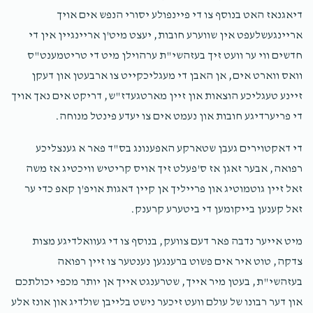
$100.00
1 year ago
דיאגנאז האט בנוסף צו די פיינפולע יסורי הנפש אים אויך
אריינגעשלעפט אין שווערע חובות, יעצט מיט'ן אריינגיין אין די
חדשים ווי ער וועט זיך בעזהשי"ת ערהוילן מיט די טריטמענט"ס
וואס ווארט אים, אן האבן די מעגליכקייט צו ארבעטן און דעקן
זיינע טעגליכע הוצאות און זיין מארטגעדז"ש, דריקט אים נאך אויך
די פריערדיגע חובות און נעמט אים צו יעדע פינטל מנוחה.
די דאקטוירים געבן שטארקע האפענונג בס"ד פאר א גענצליכע
רפואה, אבער זאגן אז ס'פעלט זיך אויס קריטיש וויכטיג אז משה
זאל זיין גוטמוטיג און פרייליך אן קיין דאגות אויפ'ן קאפ כדי ער
זאל קענען בייקומען די ביטערע קרענק.
מיט אייער נדבה פאר דעם צוועק, בנוסף צו די געוואלדיגע מצות
צדקה, טוט איר אים פשוט ברענגען נענטער צו זיין רפואה
בעזהשי"ת, בעטן מיר אייך, שטרענגט אייך אן יותר מכפי יכולתכם
און דער רבונו של עולם וועט זיכער נישט בלייבן שולדיג און אונז אלע