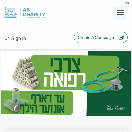
בס"ד
AB
CHARITY
powerd by ahblicklive.com
Create A Campaign
Sign In