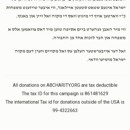
ישראל אינעם שטאט סטעטן איילאנד, ווי איבער טויזענט משפחות
כ"י ווארטען אויף די מינוט וואס די מקוה זאל זיין און באנוץ.
ווי מיר האבן געהערט ביים אסיפה טוען מיר דאס צוזאמען אלס א
משפחה און חבר לזכות אחד מן החבורה.
זאל דער אייבערשטער העלפן עס זאל מקויים ווערן דעם מקוה
ישראל מושיעו וודאי.
All donations on ABCHARITY.ORG are tax deductible
The tax ID for this campaign is 861481629
The international Tax id for donations outside of the USA is
99-4322663