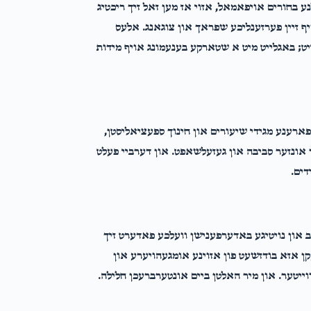
נע בחורים אויפאמאל, אזוי אז מען זאל זיך ריכטיג
יף זיין פערזענליכע שפראך און צוגאנג. אלעס
יט; באגלייט מיט א שטארקע בענעמונג אויף מידות
ארענע מגידי שיעורים און חינוך ספעציאליסטן,
ן אונזער סביבה און געזעלשאפט. און דערביי פעלט
דים.
 און נויטיגע באדערפענישן וועלכע פאדערט זיך
עקן אזא בודזשעט פון אזוינע אומגעהויערע און
וייטער. און מיר האלטן ביים אונטערברעכן חלילה.