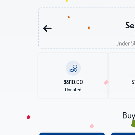
Se
Under St
$910.00
$
Donated
Buy