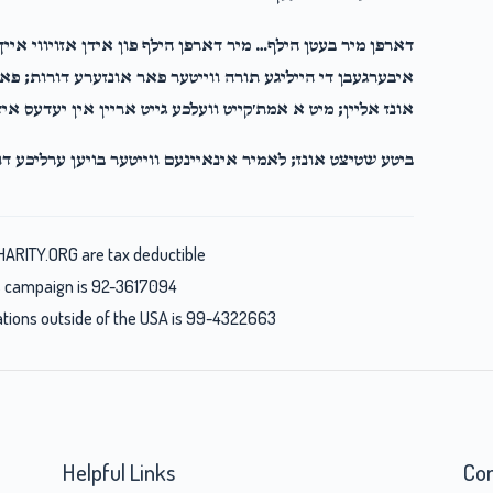
דארפן מיר בעטן הילף… מיר דארפן הילף פון אידן אזויווי אייך
איבערגעבן די הייליגע תורה ווייטער פאר אונזערע דורות; פ
אונז אליין; מיט א אמת׳קייט וועלכע גייט אריין אין יעדעס א
ביטע שטיצט אונז; לאמיר אינאיינעם ווייטער בויען ערליכע דו
HARITY.ORG are tax deductible
his campaign is 92-3617094
nations outside of the USA is 99-4322663
Helpful Links
Con