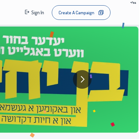
בס"ד
Sign In
Create A Campaign