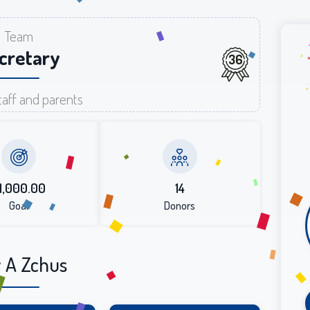
Team
cretary
36
aff and parents
1,000.00
14
Goal
Donors
 A Zchus