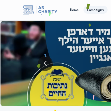
AB
Home
Campaigns
CHARITY
powerd by ahblicklive.com