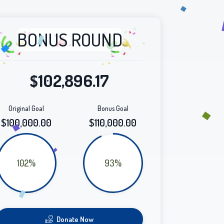
BONUS ROUND
102,896.17
$
Original Goal
Bonus Goal
$100,000.00
$110,000.00
102%
93%
Donate Now