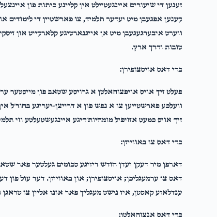
זענען די שיעורים איינגעטיילט אין קליינע כיתות פון איינצעל
קענען אפגעבן מיט יעדער תלמיד, צו פארשטיין די לימודים או
ווערט איבערגעגעבן מיט אן אייגנארטיגע קלארקייט און זיסקי
טובות ודרך ארץ.
כדי דאס אויסצופירן:
פעלט זיך אויס אויפצוהאלטן א גרויסע שטאב פון מייסטער ערפ
וועלכע פארשטייען צו א נפש פון א דרייצן-יעריגע בחור׳ל אי
זיך אויס כמעט אזויפיל מומחיות׳דיגע איינגעשטעלטע ווי תלמי
כדי דאס צו באווייזן:
דארפן מיר דעקן יעדן חודש ריזיגע סכומים געלטער פאר שטאב
דאס צו ערמעגליכן; אויסצופירן; און באווייזן. דער עול פון ד
ענדלאזע קאסטן, איז נישט מעגליך פאר אונז אליין צו טראגן ו
כדי דאס אנצוהאלטן: