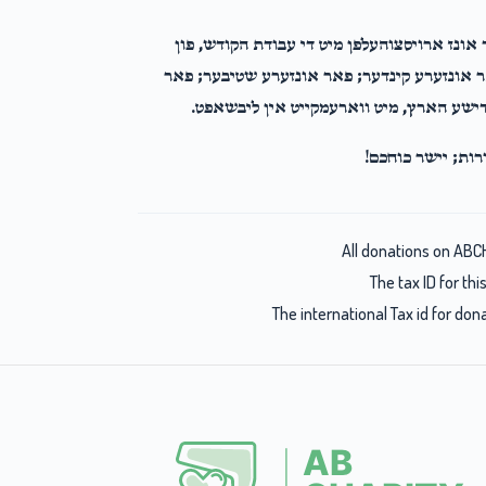
 אונז ארויסצוהעלפן מיט די עבודת הקודש, פון
אר אונזערע קינדער; פאר אונזערע שטיבער; פאר
ידישע הארץ, מיט ווארעמקייט אין ליבשאפט.
רות; יישר כוחכם!
All donations on ABC
The tax ID for t
The international Tax id for do