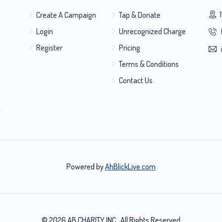
Create A Campaign
Tap & Donate
Login
Unrecognized Charge
Register
Pricing
Terms & Conditions
Contact Us
m
Powered by
AhBlickLive.com
© 2026 AB CHARITY INC . All Rights Reserved