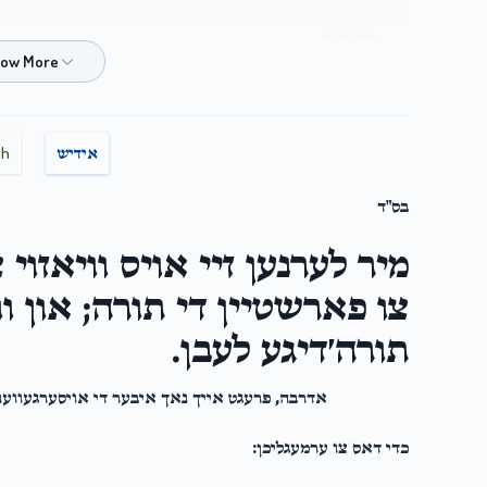
$20.00
$100.00
sh
אידיש
בס"ד
$50.00
מיר לערנען זיי אויס וויאזוי 
צו פארשטיין די תורה; און ו
תורה׳דיגע לעבן.
$28.00
אדרבה, פרעגט אייך נאך איבער די אויסערגעווענ
$50.00
כדי דאס צו ערמעגליכן: