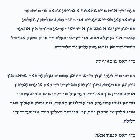
פעלט זיך אויס אויפצוהאלטן א גרויסע שטאב פון מייסטער
ערפארענע מגידי שיעורים און חינוך ספעציאליסטן, וועלכע
פארשטייען צו א נפש פון א דרייצן-יעריגע בחור׳ל אין אונזער
סביבה און געזעלשאפט. און דערביי פעלט זיך אויס כמעט אזויפיל
מומחיות׳דיגע איינגעשטעלטע ווי תלמידים.
כדי דאס צו באווייזן:
דארפן מיר דעקן יעדן חודש ריזיגע סכומים געלטער פאר שטאב און
נויטיגע באדערפענישן וועלכע פאדערט זיך דאס צו ערמעגליכן;
אויסצופירן; און באווייזן. דער עול פון דעקן אזא בודזשעט פון
אזוינע אומגעהויערע און ענדלאזע קאסטן, איז נישט מעגליך פאר
אונז אליין צו טראגן ווייטער. און מיר האלטן ביים אונטערברעכן
חלילה.
כדי דאס אנצוהאלטן: