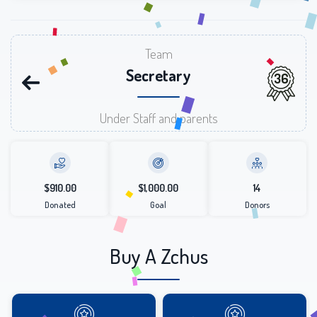
Team
Secretary
36
Under Staff and parents
$910.00
$1,000.00
14
Donated
Goal
Donors
Buy A Zchus