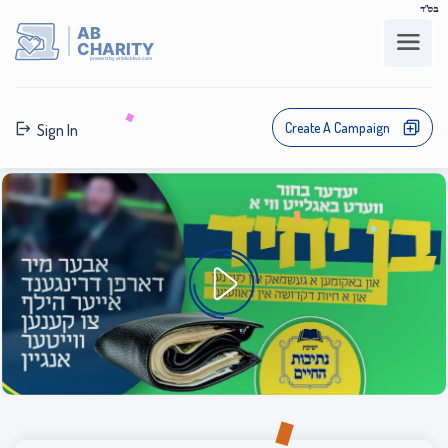
בס"ד
AB
CHARITY
powerd by ahblicklive.com
Create A Campaign
Sign In