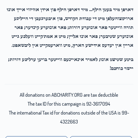
דארפן מיר בעטן הילף… מיר דארפן הילף פון אידן אזויווי אייך אונז
ארויסצוהעלפן מיט די עבודת הקודש, פון איבערגעבן די הייליגע
תורה ווייטער פאר אונזערע דורות; פאר אונזערע קינדער; פאר
אונזערע שטיבער; פאר אונז אליין; מיט א אמת׳קייט וועלכע גייט
אריין אין יעדעס אידישע הארץ, מיט ווארעמקייט אין ליבשאפט.
ביטע שטיצט אונז; לאמיר אינאיינעם ווייטער בויען ערליכע דורות;
יישר כוחכם!
All donations on ABCHARITY.ORG are tax deductible
The tax ID for this campaign is 92-3617094
The international Tax id for donations outside of the USA is 99-
4322663