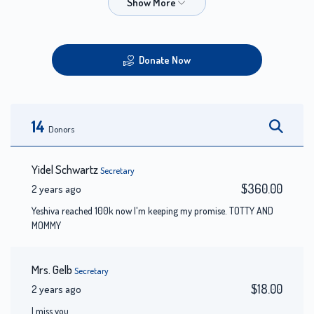
Donate Now
14
Donors
Yidel Schwartz
Secretary
$360.00
2 years ago
Yeshiva reached 100k now I'm keeping my promise. TOTTY AND
MOMMY
Mrs. Gelb
Secretary
$18.00
2 years ago
I miss you