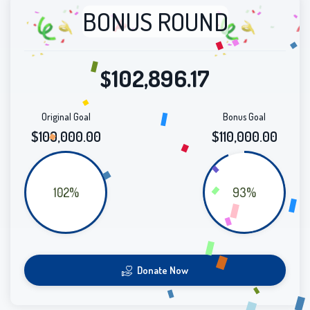
BONUS ROUND
102,896.17
$
Original Goal
Bonus Goal
$100,000.00
$110,000.00
102%
93%
Donate Now