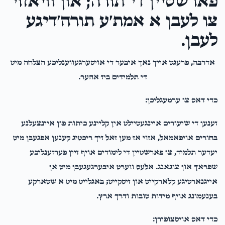
פארשטיין די תורה; און וויאזוי
TL
Secretary
צו לעבן א אמת׳ע תורה׳דיגע
$28.00
2 years ago
לעבן.
T Itzkowitz
Secretary
אדרבה, פרעגט אייך נאך איבער די אויסערגעווענליכע הצלחה מיט
$50.00
2 years ago
די תלמידים ביז אהער.
כדי דאס צו ערמעגליכן:
זענען די שיעורים איינגעטיילט אין קליינע כיתות פון איינצעלנע
בחורים אויפאמאל, אזוי אז מען זאל זיך ריכטיג קענען אפגעבן מיט
יעדער תלמיד, צו פארשטיין די לימודים אויף זיין פערזענליכע
שפראך און צוגאנג. אלעס ווערט איבערגעגעבן מיט אן
אייגנארטיגע קלארקייט און זיסקייט; באגלייט מיט א שטארקע
בענעמונג אויף מידות טובות ודרך ארץ.
כדי דאס אויסצופירן: