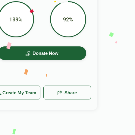
139%
92%
Donate Now
Create My Team
Share