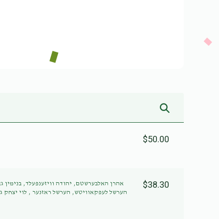
$50.00
$38.30
אהרן האלבערשטם, יהודה וויזענפעלד, בנימין,
הערשל לעפקאוויטש, הערשל ראזנער , לוי יצחק ג,