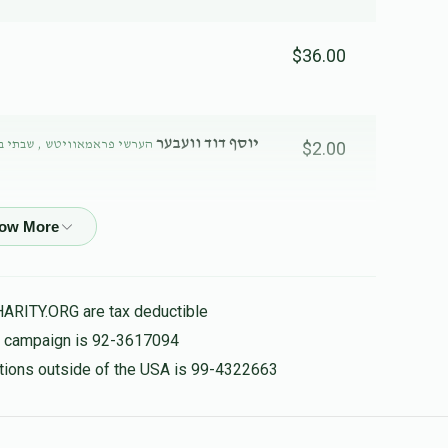
$36.00
יוסף דוד וועבער
הערשי פראמאוויטש , שבתי  ,
$2.00
ווארף נישט אוועק די מורא'דיגע זכות!! אלו דברים שאדם או
הבא....הכנסת כלה! מצוה הבא לידך אל תחמיצנה!!! פונקט 
האבן!!! אביסעל השתדלות!! טוה אביסל וועסטו ב"ה זעהן ג
HARITY.ORG are tax deductible
is campaign is 92-3617094
nations outside of the USA is 99-4322663