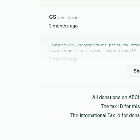
GS
אליעזר שיק
3 months ago
באב”ד, אליעזר שיק, יחיאל וועבערמאן , שמעי’ וועבער
עמרם גרינוואלד , אליעזר בראך, ירחמיאל אונגער BP
3 months ago
כל פירותיהן בעולם הזה והקרן קיימת לו לעולם
ווי דיין חבר האט געהאט הצלחה וועסטו אויך
רויס הצל
All donations on ABC
The tax ID for th
The international Tax id for do