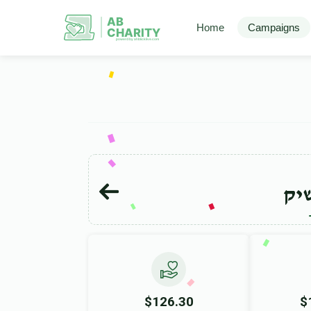
AB
Home
Campaigns
CHARITY
powerd by ahblicklive.com
יק
$126.30
$