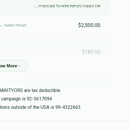
אין המצוה נקראת אלא על שם גומרה...
$2,500.00
הערשל ראזנער , ב
$180.00
$900.00
הע
HARITY.ORG are tax deductible
is campaign is 92-3617094
$905.00
nations outside of the USA is 99-4322663
הערשל ראזנער , 