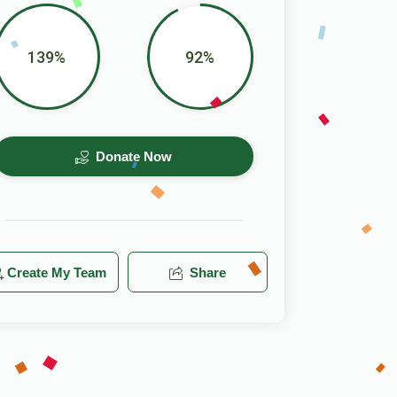
139%
92%
Donate Now
Create My Team
Share