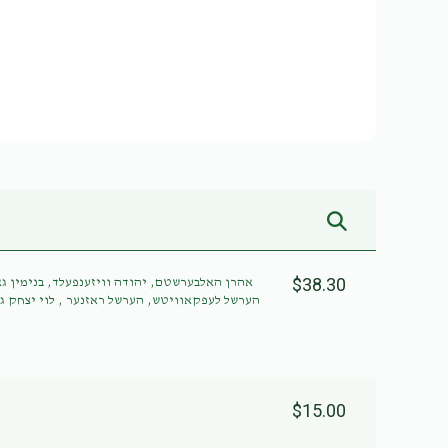
$38.30
אהרן האלבערשטם, יהודה וויזענפעלד, בנימין,
הערשל לעפקאוויטש, הערשל ראזנער , לוי יצחק ג,
$15.00