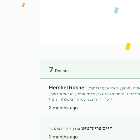
7
Donors
Hershel Rosner
 גאטטעסמאן, משה שמעון בינעט
רינבערג, ירחמיאל אונגער, שבתי אויש , ישראל אונגער
יוסף דוד וועבער, אהרן צימענט , נתן ז
3 months ago
חיים פריעדמאן
ברוך יהודה ציננער
3 months ago