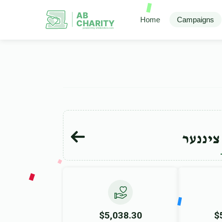
AB
Home
Campaigns
CHARITY
powerd by ahblicklive.com
ציננער
$5,038.30
$