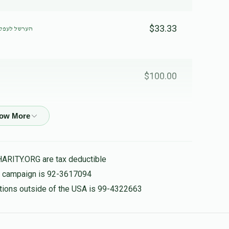
$33.33
הערשל לעפקא
$100.00
$180.00
HARITY.ORG are tax deductible
$100.00
is campaign is 92-3617094
nations outside of the USA is 99-4322663
$100.00