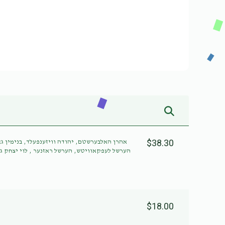
$38.30
אהרן האלבערשטם, יהודה וויזענפעלד, בנימין,
הערשל לעפקאוויטש, הערשל ראזנער , לוי יצחק ג,
$18.00