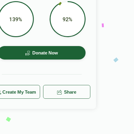
139%
92%
Donate Now
Create My Team
Share