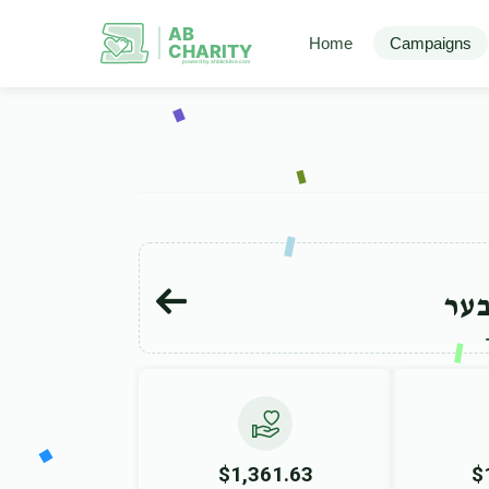
AB
Home
Campaigns
CHARITY
powerd by ahblicklive.com
בער
$1,361.63
$