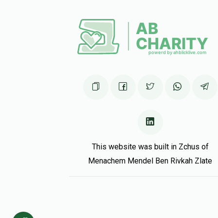
3 months ago
Ari Weber
יוסף וועבער
3 months ago
This website was built in Zchus of
Menachem Mendel Ben Rivkah Zlate