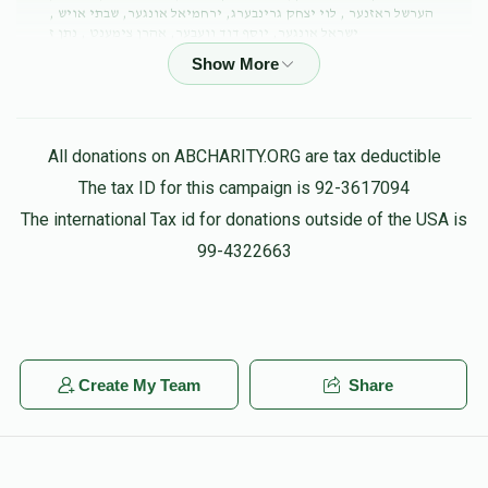
הערשל ראזנער , לוי יצחק גרינבערג, ירחמיאל אונגער, שבתי אויש ,
ישראל אונגער, יוסף דוד וועבער, אהרן צימענט , נתן ז
$38.30
2 months ago
Spira Family
עקיבא סופר
All donations on ABCHARITY.ORG are tax deductible
$36.00
3 months ago
The tax ID for this campaign is 92-3617094
The international Tax id for donations outside of the USA is
Yossi & Baila Feldbrand
עקיבא סופר
99-4322663
$36.00
3 months ago
Phone Donation
עקיבא סופר
$100.00
3 months ago
Create My Team
Share
Anonymous
עקיבא סופר
$50.00
3 months ago