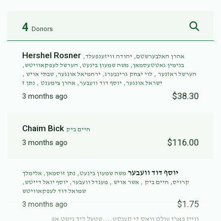
4
Donors
Hershel Rosner
אהרן האלבערשטם, יהודה וויזענפעלד,
בנימין גאטטעסמאן, משה שמעון בינעט, הערשל לעפקאוויטש,
הערשל ראזנער , לוי יצחק גרינבערג, ירחמיאל אונגער, שבתי אויש ,
ישראל אונגער, יוסף דוד וועבער, אהרן צימענט , נתן ז
$38.30
3 months ago
Chaim Bick
חיים ביק
$116.00
3 months ago
יוסף דוד וועבער
משה שמעון בינעט, נתן זוסמאן, אלימלך
קרויס, חיים ביק , אשר אויש , מענדל וועבער, יוסף יואל דייטש,
שמואל דוד לעפקאוויטש
$1.75
3 months ago
ווייז פארן עולם וואס די קענסט....שטעל דיך נישט אפ