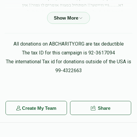
דא......גיי ווייטער!! המתחיל במצוה אומרים לו גמור!! אין
המצוה נקראת אלא על שם גומרו!! מאל נאר נאך אביסעל
השתדלות וועסטו זעהן ווי מ'וועט זיך אנרופען ווארעם!! "יא דו
האסט דו כוחות גיי אן ווייטער כה לחי"
Chaim Bick
חיים ביק
All donations on ABCHARITY.ORG are tax deductible
$439.00
3 months ago
The tax ID for this campaign is 92-3617094
The international Tax id for donations outside of the USA is
99-4322663
Create My Team
Share