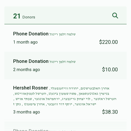
21
Donors
Phone Donation
שלמה זלמן רינגל
$220.00
1 month ago
Phone Donation
שלמה זלמן רינגל
$10.00
2 months ago
Hershel Rosner
אהרן האלבערשטם, יהודה וויזענפעלד,
בנימין גאטטעסמאן, משה שמעון בינעט, הערשל לעפקאוויטש,
הערשל ראזנער , לוי יצחק גרינבערג, ירחמיאל אונגער, שבתי אויש ,
ישראל אונגער, יוסף דוד וועבער, אהרן צימענט , נתן ז
$38.30
3 months ago
Phone Donation