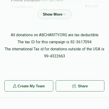
שלמה זלמן רינגל
$20.00
3 months ago
Phone Donation
שלמה זלמן רינגל
$100.00
3 months ago
All donations on ABCHARITY.ORG are tax deductible
The tax ID for this campaign is 92-3617094
Phone Donation
Shloime Zalman Ringel
The international Tax id for donations outside of the USA is
$100.00
3 months ago
99-4322663
Phone Donation
שלמה זלמן רינגל
$50.00
3 months ago
Create My Team
Share
Phone Donation
שלמה זלמן רינגל
$36.00
3 months ago