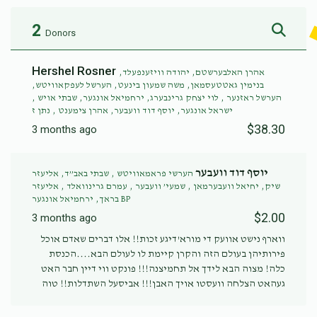
2
Donors
Hershel Rosner
אהרן האלבערשטם, יהודה וויזענפעלד,
בנימין גאטטעסמאן, משה שמעון בינעט, הערשל לעפקאוויטש,
הערשל ראזנער , לוי יצחק גרינבערג, ירחמיאל אונגער, שבתי אויש ,
ישראל אונגער, יוסף דוד וועבער, אהרן צימענט , נתן ז
$38.30
3 months ago
יוסף דוד וועבער
הערשי פראמאוויטש , שבתי באב”ד, אליעזר
שיק, יחיאל וועבערמאן , שמעי’ וועבער , עמרם גרינוואלד , אליעזר
בראך, ירחמיאל אונגער BP
$2.00
3 months ago
ווארף נישט אוועק די מורא'דיגע זכות!! אלו דברים שאדם אוכל
פירותיהן בעולם הזה והקרן קיימת לו לעולם הבא....הכנסת
כלה! מצוה הבא לידך אל תחמיצנה!!! פונקט ווי דיין חבר האט
געהאט הצלחה וועסטו אויך האבן!!! אביסעל השתדלות!! טוה
אביסל וועסטו ב"ה זעהן גרויס הצל