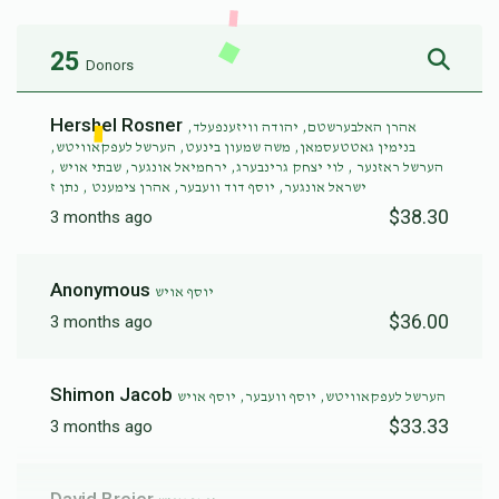
25
Donors
Hershel Rosner
אהרן האלבערשטם, יהודה וויזענפעלד,
בנימין גאטטעסמאן, משה שמעון בינעט, הערשל לעפקאוויטש,
הערשל ראזנער , לוי יצחק גרינבערג, ירחמיאל אונגער, שבתי אויש ,
ישראל אונגער, יוסף דוד וועבער, אהרן צימענט , נתן ז
$38.30
3 months ago
Anonymous
יוסף אויש
$36.00
3 months ago
Shimon Jacob
הערשל לעפקאוויטש, יוסף וועבער, יוסף אויש
$33.33
3 months ago
David Breier