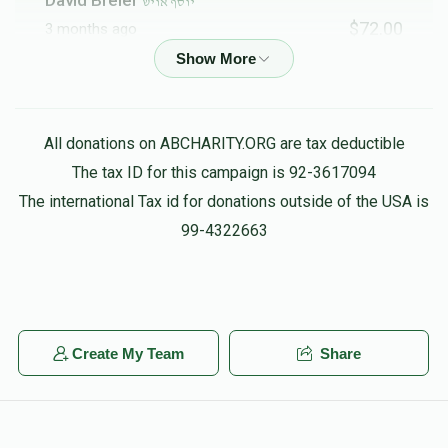
יוסף אויש
$72.00
3 months ago
Yosef OSTREICHER
יוסף אויש
$100.00
3 months ago
All donations on ABCHARITY.ORG are tax deductible
The tax ID for this campaign is 92-3617094
Nathan Hershkowitz
יוסף וועבער, יוסף אויש
The international Tax id for donations outside of the USA is
$25.00
3 months ago
99-4322663
Nathan Hershkowitz
יוסף וועבער, יוסף אויש
$25.00
3 months ago
Create My Team
Share
Joel Gestetner
יוסף אויש
$50.00
3 months ago