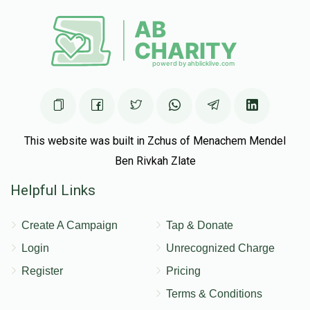
Zev Davidson
יוסף יואל דייטש
$40.00
3 months ago
This website was built in Zchus of Menachem Mendel
Ben Rivkah Zlate
Helpful Links
Create A Campaign
Tap & Donate
Login
Unrecognized Charge
Register
Pricing
Terms & Conditions