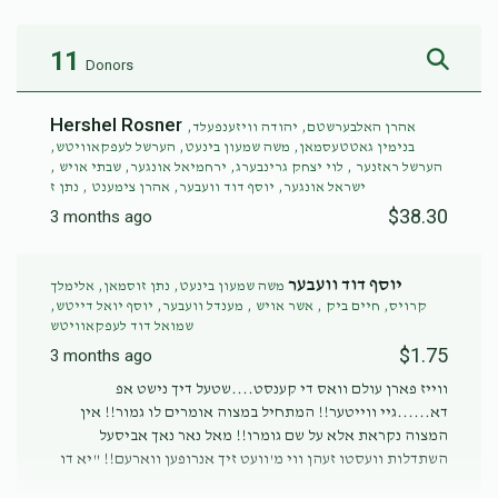
11
Donors
Hershel Rosner
אהרן האלבערשטם, יהודה וויזענפעלד,
בנימין גאטטעסמאן, משה שמעון בינעט, הערשל לעפקאוויטש,
הערשל ראזנער , לוי יצחק גרינבערג, ירחמיאל אונגער, שבתי אויש ,
ישראל אונגער, יוסף דוד וועבער, אהרן צימענט , נתן ז
$38.30
3 months ago
יוסף דוד וועבער
משה שמעון בינעט, נתן זוסמאן, אלימלך
קרויס, חיים ביק , אשר אויש , מענדל וועבער, יוסף יואל דייטש,
שמואל דוד לעפקאוויטש
$1.75
3 months ago
ווייז פארן עולם וואס די קענסט....שטעל דיך נישט אפ
דא......גיי ווייטער!! המתחיל במצוה אומרים לו גמור!! אין
המצוה נקראת אלא על שם גומרו!! מאל נאר נאך אביסעל
השתדלות וועסטו זעהן ווי מ'וועט זיך אנרופען ווארעם!! "יא דו
האסט דו כוחות גיי אן ווייטער כה לחי"