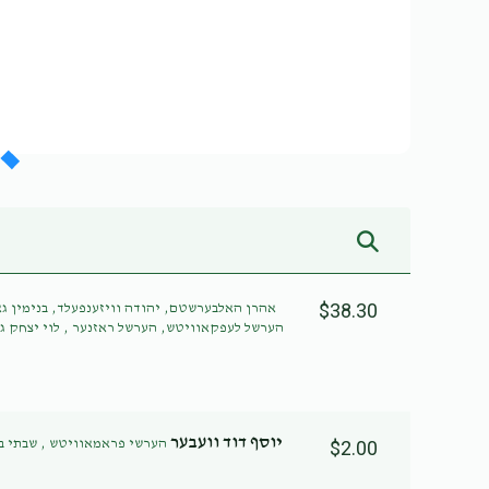
$38.30
אהרן האלבערשטם, יהודה וויזענפעלד, בנימין,
הערשל לעפקאוויטש, הערשל ראזנער , לוי יצחק ג,
יוסף דוד וועבער
הערשי פראמאוויטש , שבתי  ,
$2.00