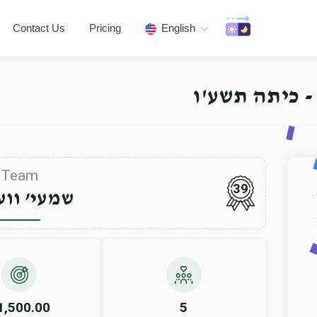
Contact Us
Pricing
English
- כיתה תשע'ו
Team
39
שמעי’ ווע
1,500.00
5