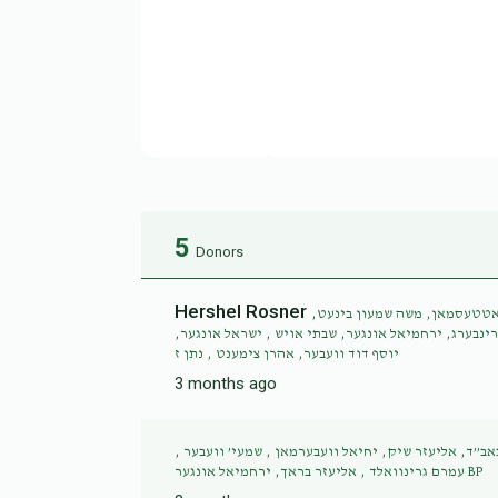
5
Donors
Hershel Rosner
 גאטטעסמאן, משה שמעון בינעט
רינבערג, ירחמיאל אונגער, שבתי אויש , ישראל אונגער
יוסף דוד וועבער, אהרן צימענט , נתן ז
3 months ago
באב”ד, אליעזר שיק, יחיאל וועבערמאן , שמעי’ וועבער
עמרם גרינוואלד , אליעזר בראך, ירחמיאל אונגער BP