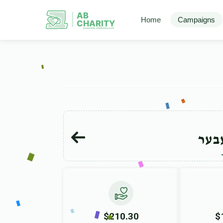
AB
Home
Campaigns
CHARITY
powerd by ahblicklive.com
בער
$210.30
$