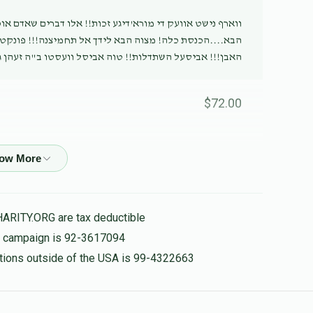
ווארף נישט אוועק די מורא'דיגע זכות!! אלו דברים שאדם או
הבא....הכנסת כלה! מצוה הבא לידך אל תחמיצנה!!! פונקט 
האבן!!! אביסעל השתדלות!! טוה אביסל וועסטו ב"ה זעהן ג
$72.00
$26.00
HARITY.ORG are tax deductible
is campaign is 92-3617094
$72.00
nations outside of the USA is 99-4322663