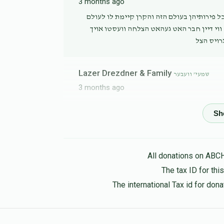
3 months ago
כל פירותיהן בעולם הזה והקרן קיימת לו לעולם
ווי דיין חבר האט געהאט הצלחה וועסטו אויך
רויס הצל
Lazer Drezdner & Family
שמעי’ וועבער
3 months ago
Yoel Unger
שמעי’ וועבער
3 months ago
keep it up!
All donations on ABC
The tax ID for th
מרדכי יואל הענדלער
שמעי’ וועבער
The international Tax id for do
3 months ago