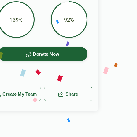
139%
92%
Donate Now
Create My Team
Share