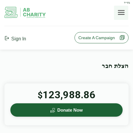
בס"ד
AB
CHARITY
powerd by ahblicklive.com
Create A Campaign
Sign In
הצלת חבר
123,988.86
$
Donate Now