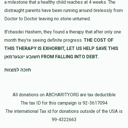
a milestone that a healthy child reaches at 4 weeks. The
distraught parents have been running around tirelessly from
הערשי ליכטענשטיין
שלום בערקאוויטש
Doctor to Doctor leaving no stone unturned.
$300.00
10 months ago
לכבוד החבריתא החשיבה של שלום, איך ווייס נישט פארוואס דו
B'chasdei Hashem, they found a therapy that after only one
חבריתא האט אליינ'ס נישט קיין פעדזש.....
month they're seeing definite progress.
THE COST OF
THIS THERAPY IS EXHORBIT, LET US HELP SAVE THIS
Yossi Lipschitz
שלום בערקאוויטש
חשובע יונגערמאן FROM FALLING INTO DEBT.
$36.00
10 months ago
תזכה למצוות
All donations on ABCHARITY.ORG are tax deductible
The tax ID for this campaign is 92-3617094
The international Tax id for donations outside of the USA is
99-4322663