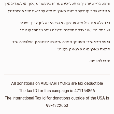
איצט גרייט ער זיך צו עטליכע שמחות בשעטו"מ, און האלטנדיג נאך
זכות יום אחד הכנות להחתונה
א שיינע פאר קינדער חתונה מאכן ווייסט ער נישט וואו אנצוהייבן.
אברהם מייזליש
Moishy dresdner
די וועלט איז פיל מיט צוועקן, אבער אין שלחן ערוך ווערט
$54.00
2 years ago
גע'פסק'נט "אין צדקה חשובה וגדולה יותר מלחתן עניים".
מיט גרויס הצלחה און שטענדיג מאכן שמחות
ביטע זייט אייך משתתף מיט א שיינעם סכום און העלפט א איד
חתונה מאכן מיט א רואיגן געמיט
תזכו למצוות.
All donations on ABCHARITY.ORG are tax deductible
The tax ID for this campaign is 471154866
The international Tax id for donations outside of the USA is
99-4322663