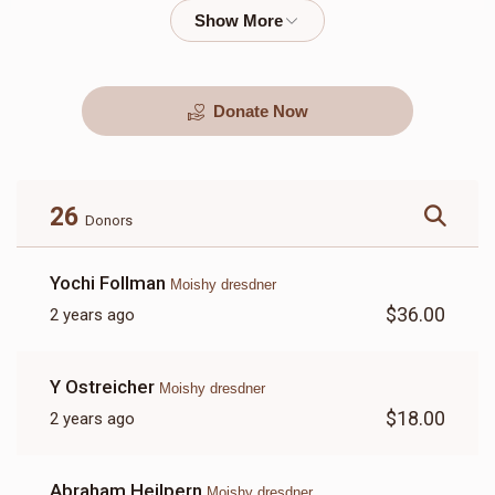
$13,500.00
$7,000.00
Donate Now
26
Donors
Yochi Follman
Moishy dresdner
$36.00
2 years ago
Y Ostreicher
Moishy dresdner
$18.00
2 years ago
Abraham Heilpern
Moishy dresdner