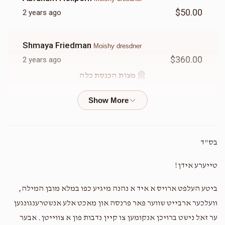
$50.00
2 years ago
Shmaya Friedman
Moishy dresdner
$360.00
2 years ago
מצות הכנסת כלה
Sani Hershkowitz
Moishy dresdner
$350.00
2 years ago
בס"ד
Chaim Fried
Moishy dresdner
טייערע אידן!
$50.00
2 years ago
ביטע העלפט ארויס א איד א נהנה מיגיע כפו במלא מובן המילה,
Zanvy Weiner
וועלכער ארבייט שווער פאר פרנסה און מאכט אלע אנשטרענגונגען
Moishy dresdner
$552.00
2 years ago
ער זאל נישט ברויכן אנקומען צו קיין נדבות פון א צווייטן. אבער