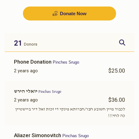
Sold
Donate Now
בדחן
שפילער
$1,000.00
$700.00
21
Donors
Sold
Phone Donation
Pinches Srugo
$25.00
2 years ago
זינגער
אויסשטאפירן דירה
יואלי הירש
Pinchas Srugo
$1,500.00
$1,500.00
$36.00
2 years ago
לכבוד מיין חשובע חבר/חברותא פינקי די זכות זאל דיר ביישטיין
כה לחי!!!
כלה טיטשער
מזוזות
Aliazer Simonovitch
Pinchas Srugo