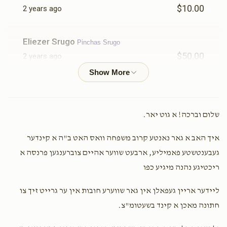
$10.00
2 years ago
$1,750.00
$1,600.00
Eliezer Srugo
Pinchas Srugo
$50.00
2 years ago
דירה חתן כלה
כלה קלייד
Shlomy Holtzer
Pinchas Srugo
$36.00
2 years ago
$2,500.00
$2,000.00
שלום וברכה! א גוט יאר.
Hershy Weiss
Pinchas Srugo
איך האב א גאר נאנטע קרוב משפחה וואס האט ב"ה א קינדער
$18.00
2 years ago
געבענטשטע פאמיליע, ארבעט שווער אהיים צוברענגען פרנסה א
פאר פינקי אלעס
ריכטיגע נהנה מיגיע כפו
יום החופה
קליידער פאר משפחה
ליידער אריין געפאלן אין גאר שווערע חובות אין ער גרייט זיך צו
$4,000.00
$3,600.00
Yonasan Pasternak
Pinchas Srugo
חתונה מאכן א קינד בשעטומ"צ.
$36.00
2 years ago