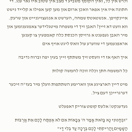
ולרש אין כל, ואין הקומץ משביע ד מצב אין שטוב איז גאר ענג. די
חתונה איז אין אפאר וואכן ארום און מען קען אפילו א קלייד נישט
שאולי
Pinchas Srugo
איינקויפן. אנשטאטס שמחה, הערשט א אנגעצויגנייט און שרעק.
שבת שבע ברכות
זאַל חתונה נאכט
$50.00
2 years ago
ווא וועט דא זיין? האבן זיך די משפחה מיטגלידער צאמגענומען און
$7,200.00
$6,500.00
מיר האבן געפענט א גרויסן הכנסת כלה קאמפעין צו קענען
אראפנעמען די שווערע עול וואס ליגט אויף אים
איך האף אז די וועסט זיך משתתף זיין בעין יפה וברוח נדיבה
סעודת החתונה
כל המשמח חתן וכלה זוכה לחמשה קולות
מיט דיין הארציגע און ווארימע השתתפות וועלן מיר בעז"ה זיכער
$8,000.00
דערגרייכן דעם ציל.
געדענקט! אלעס קומט צוריק דאפעלט
"וּבְחָנוּנִי נָא בָּזֹאת אָמַר ה' צְבָאוֹת אִם לֹא אֶפְתַּח לָכֶם אֵת אֲרֻבּוֹת
הַשָּׁמַיִם וַהֲרִיקֹתִי לָכֶם בְּרָכָה עַד בְּלִי דָי"