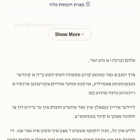
$1,750.00
$1,600.00
מצות הכנסת כלה
Yoel M Moskowitz
Yoel M Moskowitz
$180.00
2 years ago
דירה חתן כלה
כלה קלייד
שמחת חתן וכלה
$2,500.00
$2,000.00
שלום וברכה! א גוט יאר.
Anonymous
Yoel M Moskowitz
$18.00
2 years ago
איך האב א גאר נאנטע קרוב משפחה וואס האט ב"ה א קינדער
געבענטשטע פאמיליע, ארבעט שווער אהיים צוברענגען פרנסה א
ריכטיגע נהנה מיגיע כפו
Solomon Zupnick
Yoel M Moskowitz
יום החופה
קליידער פאר משפחה
$50.00
2 years ago
ליידער אריין געפאלן אין גאר שווערע חובות אין ער גרייט זיך צו
$4,000.00
$3,600.00
חתונה מאכן א קינד בשעטומ"צ.
Shlomy Zimmerman
Yoel M Moskowitz
ולרש אין כל, ואין הקומץ משביע ד מצב אין שטוב איז גאר ענג. די
$100.00
2 years ago
חתונה איז אין אפאר וואכן ארום און מען קען אפילו א קלייד נישט