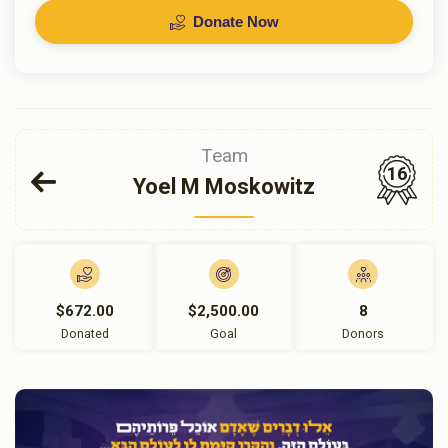
Donate Now
Team
16
Yoel M Moskowitz
$672.00
$2,500.00
8
Donated
Goal
Donors