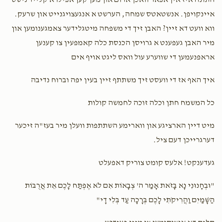
שותף לדבר מצוה
איינקויפן. אנשטאטס שמחה, הערשט א אנגעצויגנייט און שרעק.
שבת שבע ברכות
זאַל חתונה נאכט
ווא וועט דא זיין? האבן זיך די משפחה מיטגלידער צאמגענומען און
Jacob Bixenspan
Yoel M Moskowitz
$7,200.00
$6,500.00
מיר האבן געפענט א גרויסן הכנסת כלה קאמפעין צו קענען
$72.00
2 years ago
אראפנעמען די שווערע עול וואס ליגט אויף אים
For such a special brother-in-law
איך האף אז די וועסט זיך משתתף זיין בעין יפה וברוח נדיבה
סעודת החתונה
כל המשמח חתן וכלה זוכה לחמשה קולות
מיט דיין הארציגע און ווארימע השתתפות וועלן מיר בעז"ה זיכער
$8,000.00
דערגרייכן דעם ציל.
געדענקט! אלעס קומט צוריק דאפעלט
"וּבְחָנוּנִי נָא בָּזֹאת אָמַר ה' צְבָאוֹת אִם לֹא אֶפְתַּח לָכֶם אֵת אֲרֻבּוֹת
הַשָּׁמַיִם וַהֲרִיקֹתִי לָכֶם בְּרָכָה עַד בְּלִי דָי"