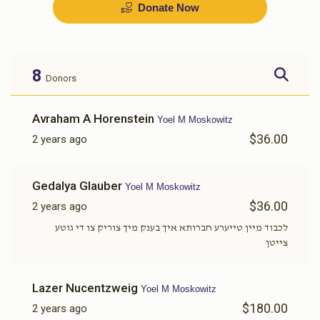
Donate Now
בדחן
שפילער
$1,000.00
$700.00
8
Donors
Sold
Avraham A Horenstein
Yoel M Moskowitz
$36.00
2 years ago
זינגער
אויסשטאפירן דירה
Gedalya Glauber
Yoel M Moskowitz
$1,500.00
$1,500.00
$36.00
2 years ago
לכבוד מיין טייערע חברותא איך בענק מיך צוריק צו די גוטע
צייטן
כלה טיטשער
מזוזות
Lazer Nucentzweig
Yoel M Moskowitz
$180.00
2 years ago