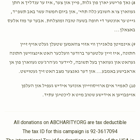
8) נאך פרישע יארן פון גלות, פיין און צער, איז ער ענדליך א חתן
געווארן צו א חשובע כלה תחי', און ביום חמשה עשר באב תשפ"ד,
גייט ער אונטער די חופה בשעה טובה ומוצלחת. אבער ער מוז אלעס
באצאלן...
9) אינמיטן פלאנירן ווי אזוי צוזאמען שטעלן געלט אויף זיין
חתונה, איז זיין עלטערער ברודער וועלכער האט אינצווישן חתונה
געהאט און געווארן בעל תשובה, ליידער גע'הרג'עט געווארן פון אן
אראבישע באמבע... און דער גאנצער מצב האט זיך געטוישט.
10) לאמיר אים ארויסווייזן אונזער אידיש געפיל און העלפן
אויפבויען א אידישע שטוב מיט א ליכטיגן עתיד.
All donations on ABCHARITY.ORG are tax deductible
The tax ID for this campaign is 92-3617094