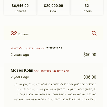
$6,946.00
$20,000.00
32
Donated
Goal
Donors
32
Donors
יב אונגאר
הרב חיים צבי מענדלאוויטש
$50.00
2 years ago
Moses Kohn
הרב חיים צבי מענדלאוויטש
$36.00
2 years ago
לכבוד הרב הגאון החסיד ר’ חיים צבי שליט’’א איינע פון מיינע
שענסטע זכרונות פון מיין יוגענט איז פון אייך. אייער ספרים.
ניגונים. מידות טובות. וואס איר האט איינגעפלאנצט פאר די
עדרי צאן קדשים איז א נצחיות!! אין די זכות וועט אייך אוודאי
ביישטיין לכל מילי דמ