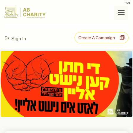
בס"ד
AB
CHARITY
powerd by ahblicklive.com
Create A Campaign
Sign In