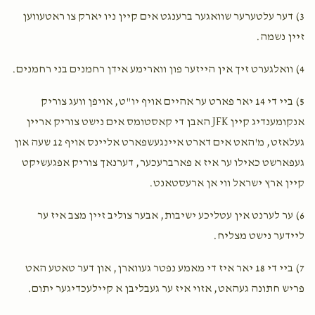
3) דער עלטערער שוואגער ברענגט אים קיין ניו יארק צו ראטעווען
Naftule Yosef Mendlowitz
הרב חיים צבי מענדלאוויטש
זיין נשמה.
$180.00
2 years ago
4) וואלגערט זיך אין הייזער פון ווארימע אידן רחמנים בני רחמנים.
דוד שלמה לאוב
הרב חיים צבי מענדלאוויטש
5) ביי די 14 יאר פארט ער אהיים אויף יו"ט, אויפן וועג צוריק
$18.00
2 years ago
אנקומענדיג קיין JFK האבן די קאסטומס אים נישט צוריק אריין
לכבוד הרה"צ טוב ומטיב לאחרים זוכה ומזכה הרבים רבי חיים
געלאזט, מ'האט אים דארט איינגעשפארט אליינס אויף 12 שעה און
צבי שליט"א
געפארשט כאילו ער איז א פארברעכער, דערנאך צוריק אפגעשיקט
קיין ארץ ישראל ווי אן ארעסטאנט.
6) ער לערנט אין עטליכע ישיבות, אבער צוליב זיין מצב איז ער
ליידער נישט מצליח.
7) ביי די 18 יאר איז די מאמע נפטר געווארן, און דער טאטע האט
פריש חתונה געהאט, אזוי איז ער געבליבן א קיילעכדיגער יתום.