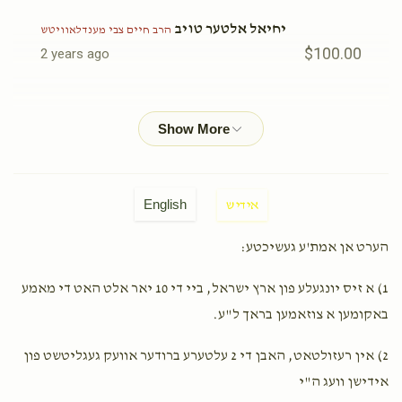
יחיאל אלטער טויב
הרב חיים צבי מענדלאוויטש
$100.00
2 years ago
מערכת הכתיבה
הרב חיים צבי מענדלאוויטש
$52.00
2 years ago
טעגליך ווערט ב"ה פארקויפט און צישפרייט צווישן מלמדים ספר
המדות!!
English
אידיש
Moshe Lazer Mendlowitz
הרב חיים צבי מענדלאוויטש
הערט אן אמת'ע געשיכטע:
$5,000.00
2 years ago
1) א זיס יונגעלע פון ארץ ישראל, ביי די 10 יאר אלט האט די מאמע
in honor of the dearest Sruly
באקומען א צוזאמען בראך ל"ע.
Rabbi Avrum Yakov Yakob
הרב חיים צבי מענדלאוויטש
2) אין רעזולטאט, האבן די 2 עלטערע ברודער אוועק געגליטשט פון
$50.00
2 years ago
אידישן וועג ה"י