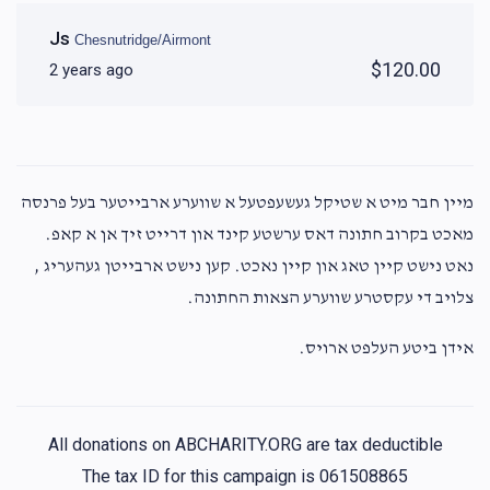
Js
Chesnutridge/Airmont
$120.00
2 years ago
מיין חבר מיט א שטיקל געשעפטעל א שווערע ארבייטער בעל פרנסה
מאכט בקרוב חתונה דאס ערשטע קינד און דרייט זיך אן א קאפ.
נאט נישט קיין טאג און קיין נאכט. קען נישט ארבייטן געהעריג ,
צלויב די עקסטרע שווערע הצאות החתונה.
אידן ביטע העלפט ארויס.
All donations on ABCHARITY.ORG are tax deductible
The tax ID for this campaign is 061508865