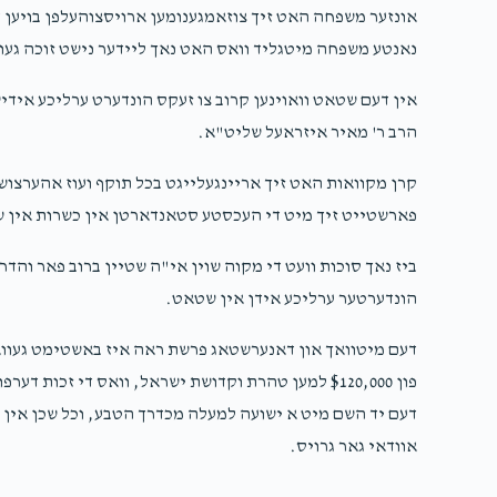
אונזער משפחה האט זיך צוזאמגענומען ארויסצוהעלפן בויען 
נאנטע משפחה מיטגליד וואס האט נאך ליידער נישט זוכה געוו
$36.00
אין דעם שטאט וואוינען קרוב צו זעקס הונדערט ערליכע אידי
הרב ר' מאיר איזראעל שליט"א.
קרן מקוואות האט זיך אריינגעלייגט בכל תוקף ועוז אהערצוש
פארשטייט זיך מיט די העכסטע סטאנדארטן אין כשרות אין שפ
ביז נאך סוכות וועט די מקוה שוין אי"ה שטיין ברוב פאר והדר 
הונדערטער ערליכע אידן אין שטאט.
דעם מיטוואך און דאנערשטאג פרשת ראה איז באשטימט געוואר
פון $120,000 למען טהרת וקדושת ישראל, וואס די זכות ד
דעם יד השם מיט א ישועה למעלה מכדרך הטבע, וכל שכן אין א 
אוודאי גאר גרויס.