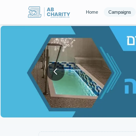
AB
Home
Campaigns
CHARITY
powerd by ahblicklive.com