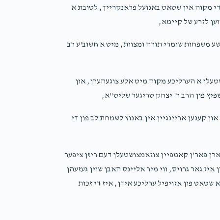
1 year ago
די מקוה אין שטאט באנועל פראנקרייך, לטובת א
ען לזרע של קיימא,
Phone Donation
Mier Harsh Greenfald
שע משפחות שומרי תורה ומצוות, מיט א חשוב'ע רב
1 year ago
טעלן א הערליכע מקוה מיט אלע צוגעהערן, און
יץ פון הרב ר' יצחק טריגער שליט"א,
און קענען אריינגיין אין באנוץ לשמחת לב פון די
ן פאר'ן קאמפיין צוזאמצושטעלן דעם ריזן ציפער
ערפון איז גאר גרויס, ווי מיר אליינס האבן שוין געזעהן
שטאט פון אזויפיל ערליכע אידן, איז די זכות