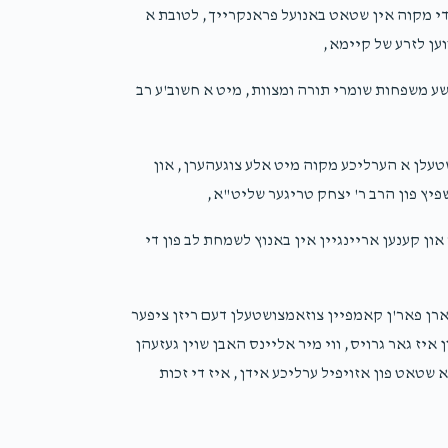
1 year ago
די מקוה אין שטאט באנועל פראנקרייך, לטובת א
ען לזרע של קיימא,
שע משפחות שומרי תורה ומצוות, מיט א חשוב'ע רב
טעלן א הערליכע מקוה מיט אלע צוגעהערן, און
יץ פון הרב ר' יצחק טריגער שליט"א,
און קענען אריינגיין אין באנוץ לשמחת לב פון די
ן פאר'ן קאמפיין צוזאמצושטעלן דעם ריזן ציפער
ערפון איז גאר גרויס, ווי מיר אליינס האבן שוין געזעהן
שטאט פון אזויפיל ערליכע אידן, איז די זכות