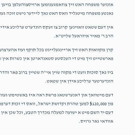
אונזער משפחה האט זיך צוזאמגענומען ארויסצוהעלפן בויען 
נאנטע משפחה מיטגליד וואס האט נאך ליידער נישט זוכה געוו
אין דעם שטאט וואוינען קרוב צו זעקס הונדערט ערליכע אידי
הרב ר' מאיר איזראעל שליט"א.
קרן מקוואות האט זיך אריינגעלייגט בכל תוקף ועוז אהערצוש
פארשטייט זיך מיט די העכסטע סטאנדארטן אין כשרות אין שפ
ביז נאך סוכות וועט די מקוה שוין אי"ה שטיין ברוב פאר והדר 
הונדערטער ערליכע אידן אין שטאט.
דעם מיטוואך און דאנערשטאג פרשת ראה איז באשטימט געוואר
פון $120,000 למען טהרת וקדושת ישראל, וואס די זכות ד
דעם יד השם מיט א ישועה למעלה מכדרך הטבע, וכל שכן אין א 
אוודאי גאר גרויס.