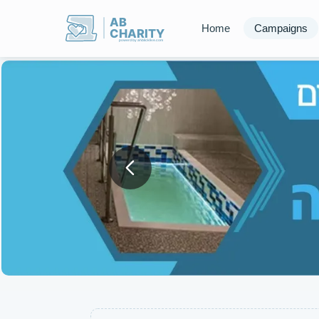
AB
Home
Campaigns
CHARITY
powerd by ahblicklive.com