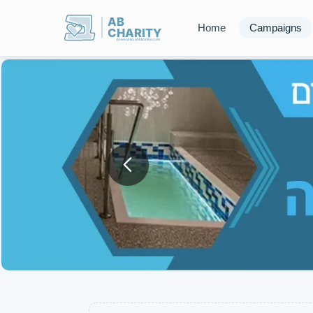
AB
Home
Campaigns
CHARITY
powerd by ahblicklive.com