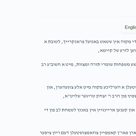
Engli
די מקוה אין שטאט באנועל פראנקרייך, לטובת א
ען לזרע של קיימא,
שע משפחות שומרי תורה ומצוות, מיט א חשוב'ע רב
טעלן א הערליכע מקוה מיט אלע צוגעהערן, און
יץ פון הרב ר' יצחק טריגער שליט"א,
און קענען אריינגיין אין באנוץ לשמחת לב פון די
ן פאר'ן קאמפיין צוזאמצושטעלן דעם ריזן ציפער