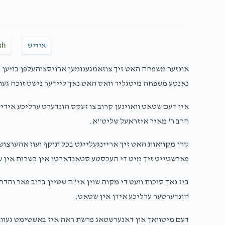
sh
אידיש
אונזער משפחה האט זיך צוזאמגענומען ארויסצוהעלפן בויען 
נאנטע משפחה מיטגליד וואס האט נאך ליידער נישט זוכה געוו
אין דעם שטאט וואוינען קרוב צו זעקס הונדערט ערליכע אידי
הרב ר' מאיר איזראעל שליט"א.
קרן מקוואות האט זיך אריינגעלייגט בכל תוקף ועוז אהערצוש
פארשטייט זיך מיט די העכסטע סטאנדארטן אין כשרות אין שפ
ביז נאך סוכות וועט די מקוה שוין אי"ה שטיין ברוב פאר והדר 
הונדערטער ערליכע אידן אין שטאט.
דעם מיטוואך און דאנערשטאג פרשת ראה איז באשטימט געוואר