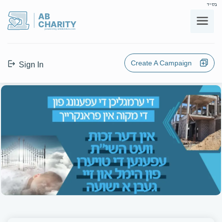
בס"ד
AB
CHARITY
powerd by ahblicklive.com
Create A Campaign
Sign In