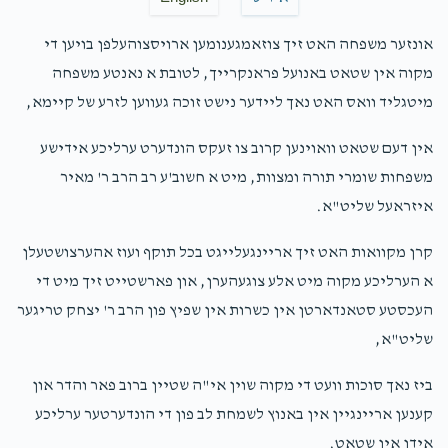
אונזער משפחה האט זיך צוזאמגענומען ארויסצוהעלפן בויען די
מקוה אין שטאט באנועל פראנקרייך, לטובת א נאנטע משפחה
מיטגליד וואס האט נאך ליידער נישט זוכה געווען לזרע של קיימא,
אין דעם שטאט וואוינען קרוב צו זעקס הונדערט ערליכע אידישע
משפחות שומרי תורה ומצוות, מיט א חשוב'ע רב הרב ר' מאיר
איזראעל שליט"א.
קרן מקוואות האט זיך אריינגעלייגט בכל תוקף ועוז אהערצושטעלן
א הערליכע מקוה מיט אלע צוגעהערן, און פארשטייט זיך מיט די
העכסטע סטאנדארטן אין כשרות אין שפיץ פון הרב ר' יצחק טריגער
שליט"א,
ביז נאך סוכות וועט די מקוה שוין אי"ה שטיין ברוב פאר והדר און
קענען אריינגיין אין באנוץ לשמחת לב פון די הונדערטער ערליכע
אידן אין שטאט.