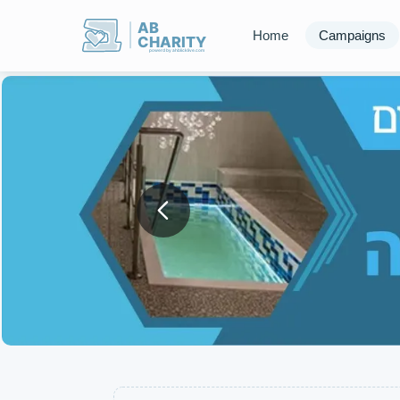
AB
Home
Campaigns
CHARITY
powerd by ahblicklive.com