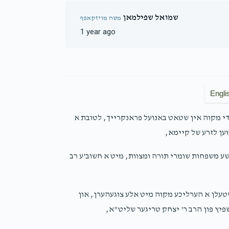
שמואל שפילמאן
משה מויזקאפף
1 year ago
Engli
די מקוה אין שטאט באנועל פראנקרייך, לטובת א
ען לזרע של קיימא,
שע משפחות שומרי תורה ומצוות, מיט א חשוב'ע רב
טעלן א הערליכע מקוה מיט אלע צוגעהערן, און
יץ פון הרב ר' יצחק טריגער שליט"א,