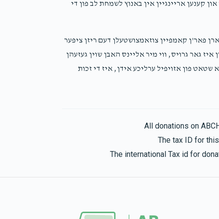
און קענען אריינגיין אין באנוץ לשמחת לב פון די
ן פאר'ן קאמפיין צוזאמצושטעלן דעם ריזן ציפער
ערפון איז גאר גרויס, ווי מיר אליינס האבן שוין געזעהן
שטאט פון אזויפיל ערליכע אידן, איז די זכות
All donations on ABC
The tax ID for th
The international Tax id for do