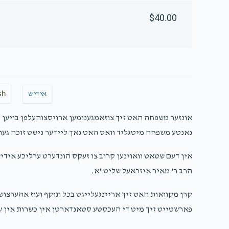
$40.00
sh
אידיש
אונזער משפחה האט זיך צוזאמגענומען ארויסצוהעלפן בויען 
נאנטע משפחה מיטגליד וואס האט נאך ליידער נישט זוכה געוו
אין דעם שטאט וואוינען קרוב צו זעקס הונדערט ערליכע אידי
הרב ר' מאיר איזראעל שליט"א.
קרן מקוואות האט זיך אריינגעלייגט בכל תוקף ועוז אהערצוש
פארשטייט זיך מיט די העכסטע סטאנדארטן אין כשרות אין שפ