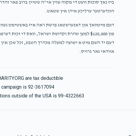
ביז נאך סוכות וועט די מקוה שוין אי"ה שטיין ברוב פאר והדר 
הונדערטער ערליכע אידן אין שטאט.
דעם מיטוואך און דאנערשטאג פרשת ראה איז באשטימט געוואר
פון $120,000 למען טהרת וקדושת ישראל, וואס די זכות ד
דעם יד השם מיט א ישועה למעלה מכדרך הטבע, וכל שכן אין א 
אוודאי גאר גרויס.
HARITY.ORG are tax deductible
is campaign is 92-3617094
nations outside of the USA is 99-4322663