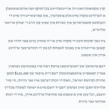
$50.00
1 year ago
קרן מקוואות האט זיך אריינגעלייגט בכל תוקף ועוז אהערצושטעלן
א הערליכע מקוה מיט אלע צוגעהערן, און פארשטייט זיך מיט די
העכסטע סטאנדארטן אין כשרות אין שפיץ פון הרב ר' יצחק טריגער
שליט"א,
ביז נאך סוכות וועט די מקוה שוין אי"ה שטיין ברוב פאר והדר און
קענען אריינגיין אין באנוץ לשמחת לב פון די הונדערטער ערליכע
אידן אין שטאט.
דעם מיטוואך און דאנערשטאג פרשת ראה איז באשטימט געווארן
פאר'ן קאמפיין צוזאמצושטעלן דעם ריזן ציפער פון $120,000 למען
טהרת וקדושת ישראל, וואס די זכות דערפון איז גאר גרויס, ווי מיר
אליינס האבן שוין געזעהן דעם יד השם מיט א ישועה למעלה מכדרך
הטבע, וכל שכן אין א שטאט פון אזויפיל ערליכע אידן, איז די זכות
אוודאי גאר גרויס.