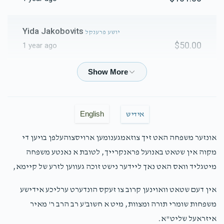
Yida Jakobovits
יושע פרענקל
$50.00
1 year ago
Phone Donation
יושע פרענקל
$20.00
1 year ago
English
אידיש
S F
יושע פרענקל
$290.00
אונזער משפחה האט זיך צוזאמגענומען ארויסצוהעלפן בויען די
1 year ago
מקוה אין שטאט באנועל פראנקרייך, לטובת א נאנטע משפחה
מיטגליד וואס האט נאך ליידער נישט זוכה געווען לזרע של קיימא,
S Weinberger
יושע פרענקל
$50.00
1 year ago
אין דעם שטאט וואוינען קרוב צו זעקס הונדערט ערליכע אידישע
משפחות שומרי תורה ומצוות, מיט א חשוב'ע רב הרב ר' מאיר
H Hershko
איזראעל שליט"א.
יושע פרענקל