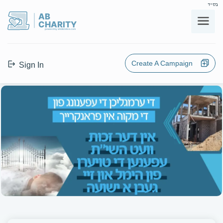
בס"ד
AB
CHARITY
powerd by ahblicklive.com
Create A Campaign
Sign In