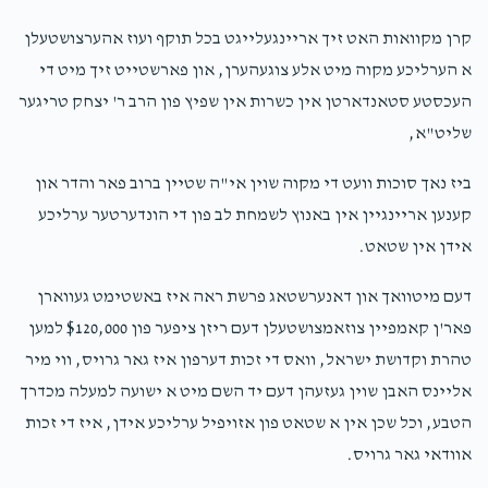
יואל עסטרייכער
יודא הערש טייטלבוים
קרן מקוואות האט זיך אריינגעלייגט בכל תוקף ועוז אהערצושטעלן
$100.00
1 year ago
א הערליכע מקוה מיט אלע צוגעהערן, און פארשטייט זיך מיט די
העכסטע סטאנדארטן אין כשרות אין שפיץ פון הרב ר' יצחק טריגער
שליט"א,
ביז נאך סוכות וועט די מקוה שוין אי"ה שטיין ברוב פאר והדר און
קענען אריינגיין אין באנוץ לשמחת לב פון די הונדערטער ערליכע
אידן אין שטאט.
דעם מיטוואך און דאנערשטאג פרשת ראה איז באשטימט געווארן
פאר'ן קאמפיין צוזאמצושטעלן דעם ריזן ציפער פון $120,000 למען
טהרת וקדושת ישראל, וואס די זכות דערפון איז גאר גרויס, ווי מיר
אליינס האבן שוין געזעהן דעם יד השם מיט א ישועה למעלה מכדרך
הטבע, וכל שכן אין א שטאט פון אזויפיל ערליכע אידן, איז די זכות
אוודאי גאר גרויס.