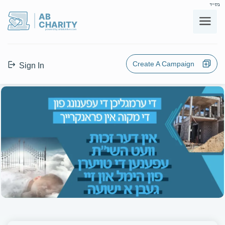
בס"ד
AB
CHARITY
powerd by ahblicklive.com
Create A Campaign
Sign In