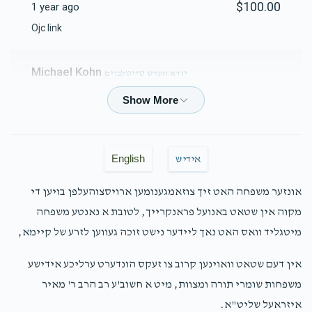
$100.00
1 year ago
Ojc link
Michael Kohn
יודא הערש טייטלבוים
$180.00
1 year ago
יוסי אונגאר
יודא הערש טייטלבוים
$72.00
1 year ago
English
אידיש
אונזער משפחה האט זיך צוזאמגענומען ארויסצוהעלפן בויען די
יושע שלמה קליין
יודא הערש טייטלבוים
מקוה אין שטאט באנועל פראנקרייך, לטובת א נאנטע משפחה
$75.00
1 year ago
מיטגליד וואס האט נאך ליידער נישט זוכה געווען לזרע של קיימא,
אין דעם שטאט וואוינען קרוב צו זעקס הונדערט ערליכע אידישע
יוסף קליין
יודא הערש טייטלבוים
משפחות שומרי תורה ומצוות, מיט א חשוב'ע רב הרב ר' מאיר
$50.00
1 year ago
איזראעל שליט"א.