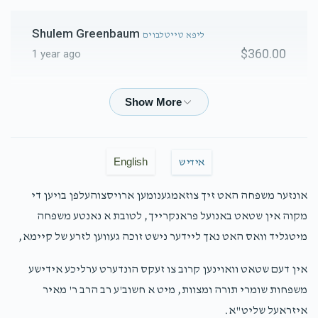
Shulem Greenbaum
ליפא טייטלבוים
$360.00
1 year ago
Berish Ekstein
ליפא טייטלבוים
$50.00
1 year ago
English
אידיש
Moshe Silberstein
ליפא טייטלבוים
$100.00
1 year ago
אונזער משפחה האט זיך צוזאמגענומען ארויסצוהעלפן בויען די
הצלחה רבה ר' ליפא!
מקוה אין שטאט באנועל פראנקרייך, לטובת א נאנטע משפחה
מיטגליד וואס האט נאך ליידער נישט זוכה געווען לזרע של קיימא,
Joel Goldberger
ליפא טייטלבוים
אין דעם שטאט וואוינען קרוב צו זעקס הונדערט ערליכע אידישע
$100.00
1 year ago
משפחות שומרי תורה ומצוות, מיט א חשוב'ע רב הרב ר' מאיר
איזראעל שליט"א.