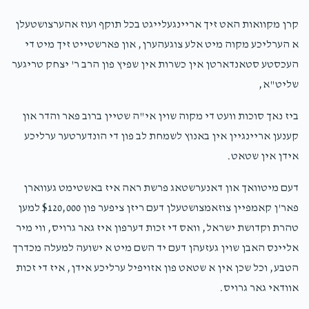
Y M Berkowitz
ליפא טייטלבוים
$100.00
1 year ago
קרן מקוואות האט זיך אריינגעלייגט בכל תוקף ועוז אהערצושטעלן
א הערליכע מקוה מיט אלע צוגעהערן, און פארשטייט זיך מיט די
העכסטע סטאנדארטן אין כשרות אין שפיץ פון הרב ר' יצחק טריגער
שליט"א,
ביז נאך סוכות וועט די מקוה שוין אי"ה שטיין ברוב פאר והדר און
קענען אריינגיין אין באנוץ לשמחת לב פון די הונדערטער ערליכע
אידן אין שטאט.
דעם מיטוואך און דאנערשטאג פרשת ראה איז באשטימט געווארן
פאר'ן קאמפיין צוזאמצושטעלן דעם ריזן ציפער פון $120,000 למען
טהרת וקדושת ישראל, וואס די זכות דערפון איז גאר גרויס, ווי מיר
אליינס האבן שוין געזעהן דעם יד השם מיט א ישועה למעלה מכדרך
הטבע, וכל שכן אין א שטאט פון אזויפיל ערליכע אידן, איז די זכות
אוודאי גאר גרויס.