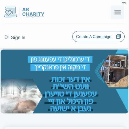
בס"ד
AB
CHARITY
powerd by ahblicklive.com
Create A Campaign
Sign In