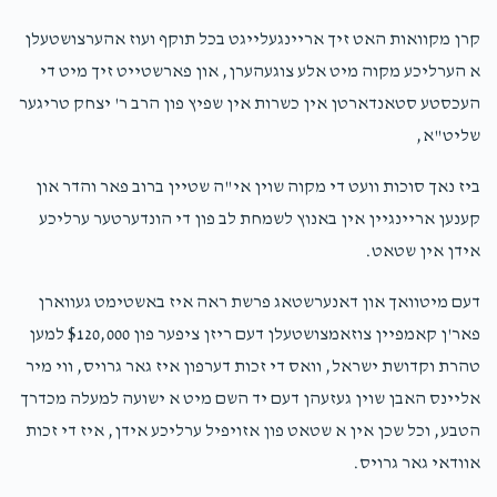
L A
אביעזר פריעדמאן, אהרן העניך טייטלבוים, יושע אליעזר
קרן מקוואות האט זיך אריינגעלייגט בכל תוקף ועוז אהערצושטעלן
וויייסמאן
$50.00
1 year ago
א הערליכע מקוה מיט אלע צוגעהערן, און פארשטייט זיך מיט די
העכסטע סטאנדארטן אין כשרות אין שפיץ פון הרב ר' יצחק טריגער
שליט"א,
ביז נאך סוכות וועט די מקוה שוין אי"ה שטיין ברוב פאר והדר און
קענען אריינגיין אין באנוץ לשמחת לב פון די הונדערטער ערליכע
אידן אין שטאט.
דעם מיטוואך און דאנערשטאג פרשת ראה איז באשטימט געווארן
פאר'ן קאמפיין צוזאמצושטעלן דעם ריזן ציפער פון $120,000 למען
טהרת וקדושת ישראל, וואס די זכות דערפון איז גאר גרויס, ווי מיר
אליינס האבן שוין געזעהן דעם יד השם מיט א ישועה למעלה מכדרך
הטבע, וכל שכן אין א שטאט פון אזויפיל ערליכע אידן, איז די זכות
אוודאי גאר גרויס.