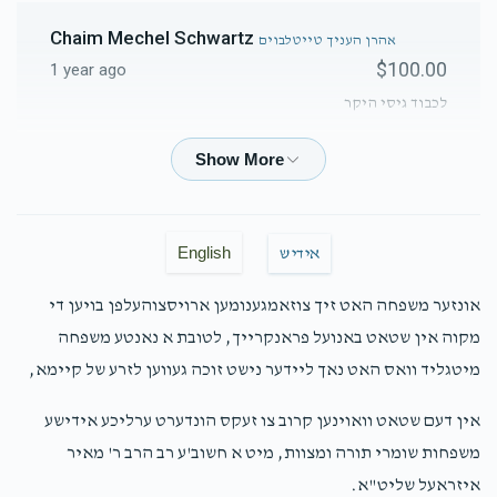
Chaim Mechel Schwartz
אהרן העניך טייטלבוים
$100.00
1 year ago
לכבוד גיסי היקר
Mendy Amsel
אהרן העניך טייטלבוים
$180.00
1 year ago
English
אידיש
ZLS
אהרן העניך טייטלבוים
$5,000.00
אונזער משפחה האט זיך צוזאמגענומען ארויסצוהעלפן בויען די
1 year ago
מקוה אין שטאט באנועל פראנקרייך, לטובת א נאנטע משפחה
כבוד הצדיק מוה\"ר העניך שליט\"א
מיטגליד וואס האט נאך ליידער נישט זוכה געווען לזרע של קיימא,
Naftali Friedman
אהרן העניך טייטלבוים
אין דעם שטאט וואוינען קרוב צו זעקס הונדערט ערליכע אידישע
$100.00
1 year ago
משפחות שומרי תורה ומצוות, מיט א חשוב'ע רב הרב ר' מאיר
איזראעל שליט"א.