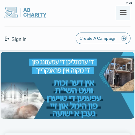
בס"ד
AB
CHARITY
powerd by ahblicklive.com
Create A Campaign
Sign In