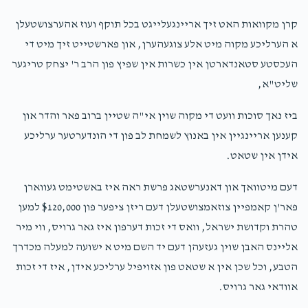
$102.50
1 year ago
קרן מקוואות האט זיך אריינגעלייגט בכל תוקף ועוז אהערצושטעלן
א הערליכע מקוה מיט אלע צוגעהערן, און פארשטייט זיך מיט די
העכסטע סטאנדארטן אין כשרות אין שפיץ פון הרב ר' יצחק טריגער
שליט"א,
ביז נאך סוכות וועט די מקוה שוין אי"ה שטיין ברוב פאר והדר און
קענען אריינגיין אין באנוץ לשמחת לב פון די הונדערטער ערליכע
אידן אין שטאט.
דעם מיטוואך און דאנערשטאג פרשת ראה איז באשטימט געווארן
פאר'ן קאמפיין צוזאמצושטעלן דעם ריזן ציפער פון $120,000 למען
טהרת וקדושת ישראל, וואס די זכות דערפון איז גאר גרויס, ווי מיר
אליינס האבן שוין געזעהן דעם יד השם מיט א ישועה למעלה מכדרך
הטבע, וכל שכן אין א שטאט פון אזויפיל ערליכע אידן, איז די זכות
אוודאי גאר גרויס.