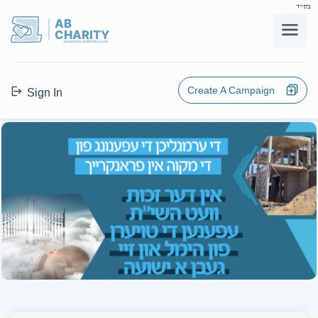
בס"ד
AB
CHARITY
powerd by ahblicklive.com
Create A Campaign
Sign In