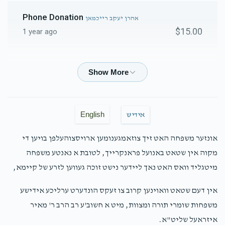
Phone Donation
אהרן יעקב רייכמאן
$15.00
1 year ago
אברהם חיים שימאנאוויטש
אהרן יעקב רייכמאן
$36.00
1 year ago
יואל
אהרן יעקב רייכמאן
English
אידיש
$5.00
1 year ago
אונזער משפחה האט זיך צוזאמגענומען ארויסצוהעלפן בויען די
מקוה אין שטאט באנועל פראנקרייך, לטובת א נאנטע משפחה
ישראל הירש
אהרן יעקב רייכמאן
מיטגליד וואס האט נאך ליידער נישט זוכה געווען לזרע של קיימא,
$18.00
1 year ago
אין דעם שטאט וואוינען קרוב צו זעקס הונדערט ערליכע אידישע
דוד ארי גאלדבערגער
משפחות שומרי תורה ומצוות, מיט א חשוב'ע רב הרב ר' מאיר
אהרן העניך טייטלבוים, אהרן יעקב
רייכמאן
איזראעל שליט"א.