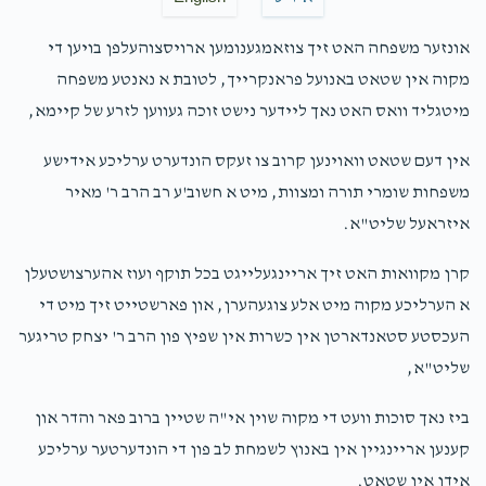
אונזער משפחה האט זיך צוזאמגענומען ארויסצוהעלפן בויען די
מקוה אין שטאט באנועל פראנקרייך, לטובת א נאנטע משפחה
מיטגליד וואס האט נאך ליידער נישט זוכה געווען לזרע של קיימא,
אין דעם שטאט וואוינען קרוב צו זעקס הונדערט ערליכע אידישע
משפחות שומרי תורה ומצוות, מיט א חשוב'ע רב הרב ר' מאיר
איזראעל שליט"א.
קרן מקוואות האט זיך אריינגעלייגט בכל תוקף ועוז אהערצושטעלן
א הערליכע מקוה מיט אלע צוגעהערן, און פארשטייט זיך מיט די
העכסטע סטאנדארטן אין כשרות אין שפיץ פון הרב ר' יצחק טריגער
שליט"א,
ביז נאך סוכות וועט די מקוה שוין אי"ה שטיין ברוב פאר והדר און
קענען אריינגיין אין באנוץ לשמחת לב פון די הונדערטער ערליכע
אידן אין שטאט.