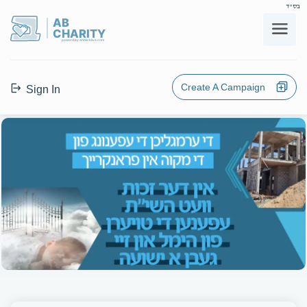
בס"ד
AB
CHARITY
powerd by ahblicklive.com
Create A Campaign
Sign In