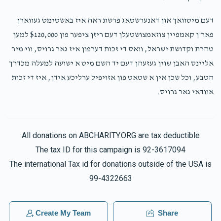
דעם מיטוואך און דאנערשטאג פרשת ראה איז באשטימט געווארן
פאר'ן קאמפיין צוזאמצושטעלן דעם ריזן ציפער פון $120,000 למען
טהרת וקדושת ישראל, וואס די זכות דערפון איז גאר גרויס, ווי מיר
אליינס האבן שוין געזעהן דעם יד השם מיט א ישועה למעלה מכדרך
הטבע, וכל שכן אין א שטאט פון אזויפיל ערליכע אידן, איז די זכות
אוודאי גאר גרויס.
All donations on ABCHARITY.ORG are tax deductible
The tax ID for this campaign is 92-3617094
The international Tax id for donations outside of the USA is
99-4322663
Create My Team
Share