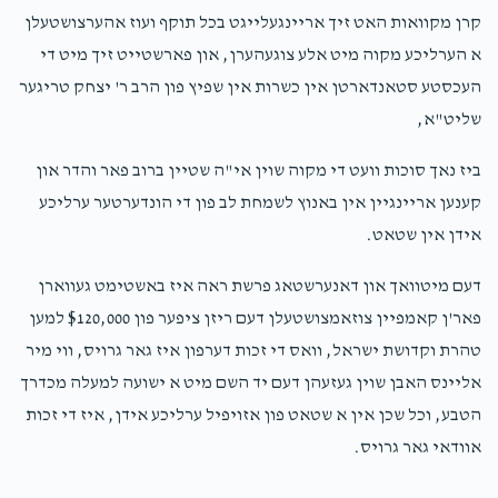
קרן מקוואות האט זיך אריינגעלייגט בכל תוקף ועוז אהערצושטעלן
א הערליכע מקוה מיט אלע צוגעהערן, און פארשטייט זיך מיט די
העכסטע סטאנדארטן אין כשרות אין שפיץ פון הרב ר' יצחק טריגער
שליט"א,
ביז נאך סוכות וועט די מקוה שוין אי"ה שטיין ברוב פאר והדר און
קענען אריינגיין אין באנוץ לשמחת לב פון די הונדערטער ערליכע
אידן אין שטאט.
דעם מיטוואך און דאנערשטאג פרשת ראה איז באשטימט געווארן
פאר'ן קאמפיין צוזאמצושטעלן דעם ריזן ציפער פון $120,000 למען
טהרת וקדושת ישראל, וואס די זכות דערפון איז גאר גרויס, ווי מיר
אליינס האבן שוין געזעהן דעם יד השם מיט א ישועה למעלה מכדרך
הטבע, וכל שכן אין א שטאט פון אזויפיל ערליכע אידן, איז די זכות
אוודאי גאר גרויס.