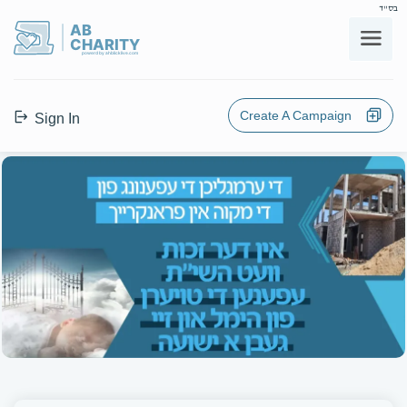
בס"ד
AB
CHARITY
powerd by ahblicklive.com
Create A Campaign
Sign In