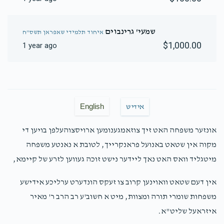
שמעי' גרינבוים
איחוד תלמידי שאפראן תשס”ח
$1,000.00
1 year ago
English
אידיש
אונזער משפחה האט זיך צוזאמגענומען ארויסצוהעלפן בויען די
מקוה אין שטאט באנועל פראנקרייך, לטובת א נאנטע משפחה
מיטגליד וואס האט נאך ליידער נישט זוכה געווען לזרע של קיימא,
אין דעם שטאט וואוינען קרוב צו זעקס הונדערט ערליכע אידישע
משפחות שומרי תורה ומצוות, מיט א חשוב'ע רב הרב ר' מאיר
איזראעל שליט"א.