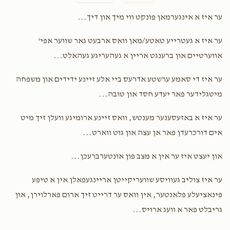
BInyomin Z Taub
Shmiel Y
ער איז א אינגערמאן פונקט ווי מיך און דיך...
$36.00
3 years ago
ער איז א געטרייע טאטע/מאן וואס ארבעט גאר שווער אפי'
Shulem Biston
Shmiel Y
אווערטיים און ברענגט אריין א געהעריגע געהאלט...
$29.00
3 years ago
ער איז די סאמע ערשטע אדרעס ביי אלע זיינע ידידים און משפחה
מיטגלידער פאר יעדע חסד און טובה...
Biston Sh.
Shmiel Y
$1,000.00
3 years ago
ער איז א באזעסענער מענטש, וואס זיינע ארומיגע וועלן זיך מיט
אים דורכרעדן פאר אן עצה און גוט ווארט...
און יעצט איז ער אין א מצב פון אונטערברעכן...
ער איז צוליב געוויסע שוועריקייטן אריינגעפאלן אין א טיפע
פינאציעלע פלאנטער, אין וואס ער דרייט זיך ארום פארלוירן, און
גריבלט פאר א וועג ארויס...