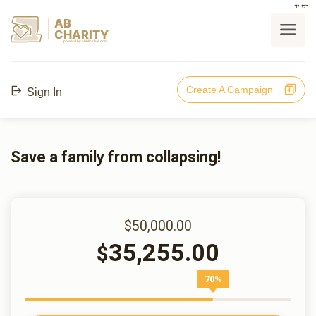
בס"ד
AB
CHARITY
powerd by ahblicklive.com
Create A Campaign
Sign In
Save a family from collapsing!
$50,000.00
35,255.00
$
70%