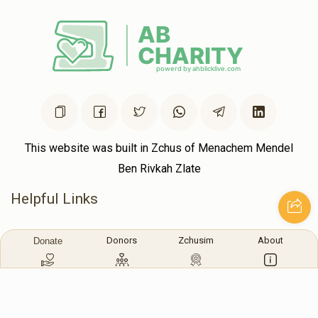
This website was built in Zchus of Menachem Mendel
Ben Rivkah Zlate
Helpful Links
Create A Campaign
Tap & Donate
Donors
Zchusim
About
Donate
Login
Unrecognized Charge
Register
Pricing
Terms & Conditions