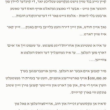
קיין נייע בגד שוין נישט געקויפט עטליכע יאר, די קינדער ליידן פון
הונגער און נויט – אבער די גאנצע געהאלט אויף וואס דער טאטע
ארבעט בלי ליאות – אלעס גייט פאר די דערטרונקנדע חובות...
נאך איין חודש, און זיין דירה וועט בלייבן ביים באנק... זיין קאר
איז שוין דארט...
ער איז א טעטיגע און אחריות'דיגע מענטש. ער שעמט זיך אז 'אים'
דארף מען העלפן... ער איז געווענליך דער וואס העלפט א
צווייטן....
מיר קענען אים אבער יא העלפן. מיטן אויפברענגען בערך
$200,000.00 אויף פארשידענע אופנים, וועט ער בעזרת ה' געשטעלט
ווערן אויף די פיס, און פון דארט און ווייטער קענען פירן זיין שטוב
פונקט ווי פארן קריזיס.
ס'איז אן עקסטערע זכייה און חוב, ארויסצוהעלפן א פאל פון