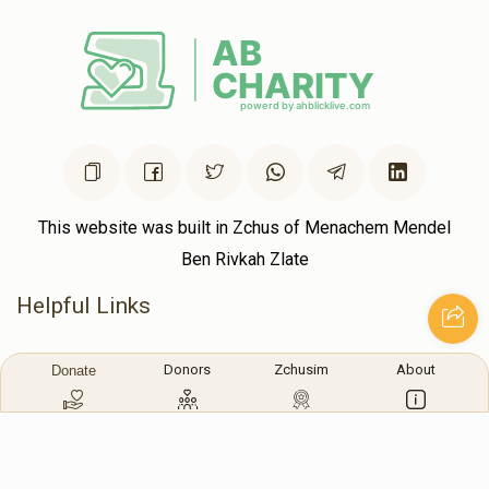
This website was built in Zchus of Menachem Mendel
Ben Rivkah Zlate
Helpful Links
Create A Campaign
Tap & Donate
Donors
Zchusim
About
Donate
Login
Unrecognized Charge
Register
Pricing
Terms & Conditions