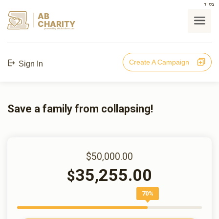
בס"ד
AB
CHARITY
powerd by ahblicklive.com
Create A Campaign
Sign In
Save a family from collapsing!
$50,000.00
35,255.00
$
70%