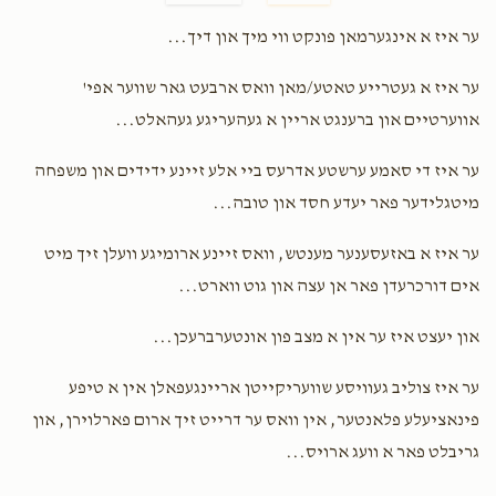
DY Bleu
Chaim
ער איז א אינגערמאן פונקט ווי מיך און דיך...
$100.00
3 years ago
לחם לפי הטף
ער איז א געטרייע טאטע/מאן וואס ארבעט גאר שווער אפי'
אווערטיים און ברענגט אריין א געהעריגע געהאלט...
YY Friedman
Chaim
ער איז די סאמע ערשטע אדרעס ביי אלע זיינע ידידים און משפחה
$100.00
3 years ago
מיטגלידער פאר יעדע חסד און טובה...
לחם לפי הטף
ער איז א באזעסענער מענטש, וואס זיינע ארומיגע וועלן זיך מיט
אים דורכרעדן פאר אן עצה און גוט ווארט...
Phone Donation
Chaim Pal
$101.00
3 years ago
און יעצט איז ער אין א מצב פון אונטערברעכן...
ער איז צוליב געוויסע שוועריקייטן אריינגעפאלן אין א טיפע
פינאציעלע פלאנטער, אין וואס ער דרייט זיך ארום פארלוירן, און
גריבלט פאר א וועג ארויס...