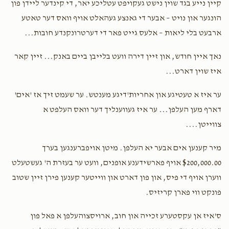
קיין נייע בגד שוין נישט געקויפט עטליכע יאר, די קינדער ליידן פון
הונגער און נויט – אבער די גאנצע געהאלט אויף וואס דער טאטע
ארבעט בלי ליאות – אלעס גייט פאר די דערטרונקנדע חובות...
נאך איין חודש, און זיין דירה וועט בלייבן ביים באנק... זיין קאר
איז שוין דארט...
ער איז א טעטיגע און אחריות'דיגע מענטש. ער שעמט זיך אז 'אים'
דארף מען העלפן... ער איז געווענליך דער וואס העלפט א
צווייטן....
מיר קענען אים אבער יא העלפן. מיטן אויפברענגען בערך
$200,000.00 אויף פארשידענע אופנים, וועט ער בעזרת ה' געשטעלט
ווערן אויף די פיס, און פון דארט און ווייטער קענען פירן זיין שטוב
פונקט ווי פארן קריזיס.
ס'איז אן עקסטערע זכייה און חוב, ארויסצוהעלפן א פאל פון