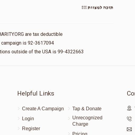
תזכה למצוות !!!
HARITY.ORG are tax deductible
is campaign is 92-3617094
nations outside of the USA is 99-4322663
Helpful Links
Co
Create A Campaign
Tap & Donate
Unrecognized
Login
Charge
Register
Pricing