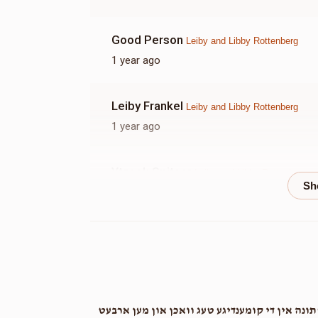
Good Person
Leiby and Libby Rottenberg
1 year ago
Leiby Frankel
Leiby and Libby Rottenberg
1 year ago
Ytzcok Spitser
Leiby and Libby Rottenberg
1 year ago
Yoil Friedlender
Leiby and Libby Rottenberg
1 year ago
Yussy
Leiby and Libby Rottenberg
נה אין די קומענדיגע טעג וואכן און מען ארבעט