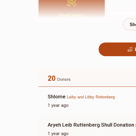
Head piece
$1,300.00
20
Donors
Shlome
Leiby and Libby Rottenberg
1 year ago
Aryeh Leib Ruttenberg Shull Donation
1 year ago