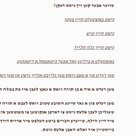
שווער אבער קען זיך נישט דעקן!
נישט באשטעלט קיין בעטן
$16.00
נישט קיין טיש
נישט קיין כלה קלייד
באשטעלט א ביליגע זאל אבער ניטאמאל א דיפאזעט
מען רעדט פון א מצב וואס מען גלייבט אליין נישט אז מען הא
מען רעדט א איד א בן תורה וואס א גאנץ לעבן איז פת במל,
מען רעדט פון א גאר שיינע חשובע שטוב וואס לעבט א תורה לע
טעגליכן לעבן אלעס נישט צו דארפן אנקומען צו מענטשען אין 
מיר דיין הילף, טייערע חברים ביטע העלפט מיר ארויס דורך אי
ביישטיין איר זאלט האבן אלעס גוטס.