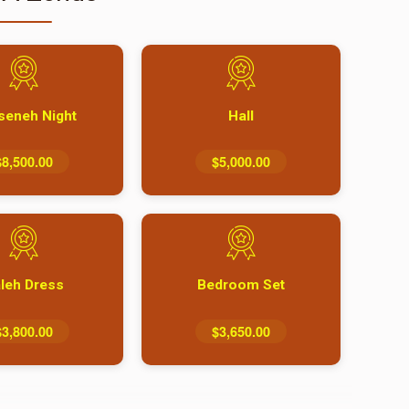
seneh Night
Hall
$8,500.00
$5,000.00
leh Dress
Bedroom Set
$3,800.00
$3,650.00