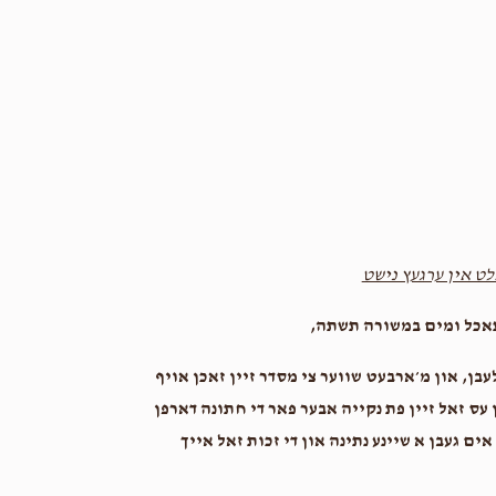
1 year ago
3-L
Leiby and Libby Rottenberg
1 year ago
לט אין ערגעץ נישט
ח תאכל ומים במשורה תשתה
בן, און מ׳ארבעט שווער צי מסדר זיין זאכן אויף
עס זאל זיין פת נקייה אבער פאר די חתונה דארפן
ם געבן א שיינע נתינה און די זכות זאל אייך