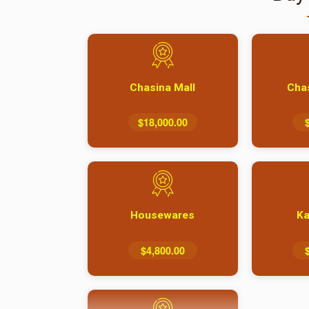
Chasina Mall
Cha
$18,000.00
Housewares
Ka
$4,800.00