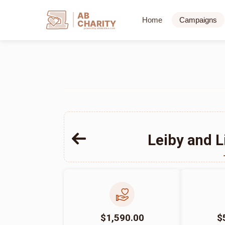
AB
Home
Campaigns
CHARITY
powerd by ahblicklive.com
Leiby and L
$1,590.00
$