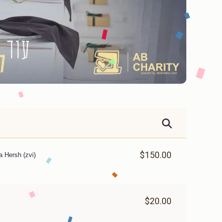
$150.00
a Hersh (zvi)
$20.00