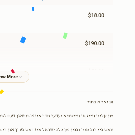
$18.00
$190.00
$50.00
$200.00
sh (zvi)
18 יאר א בחור
פון קליין ווייז אן ווייסט א יעדער חדר אינגל צו זאגן דעם ל
$405.00
וואס ביי רוב מנין ובנין פון כלל ישראל איז דאס בערך און די