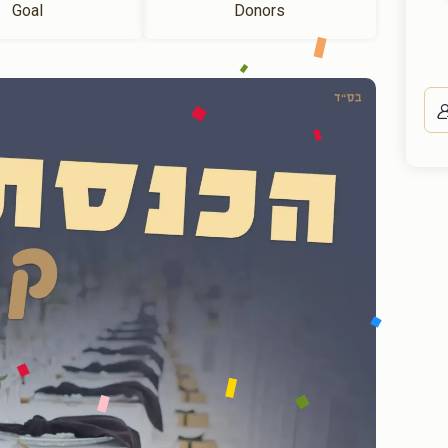
Goal
Donors