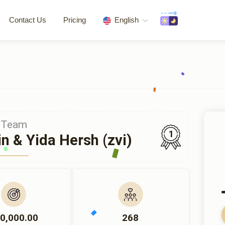
Contact Us
Pricing
English
Team
1
in & Yida Hersh (zvi)
0,000.00
268