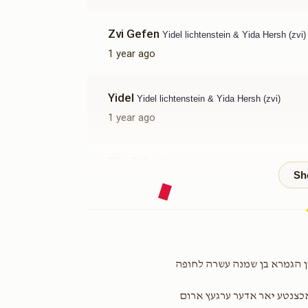
Zvi Gefen
Yidel lichtenstein & Yida Hersh (zvi)
1 year ago
Yidel
Yidel lichtenstein & Yida Hersh (zvi)
1 year ago
Elya Fuks
Yidel lichtenstein & Yida Hersh (zvi)
1 year ago
Chaim Kornbluh
Yidel lichtenstein & Yida Her
1 year ago
שון הגמרא בן שמנה עשרה לחופה
Yidel
Yidel lichtenstein & Yida Hersh (zvi)
 אכצנטע יאר אדער ערגעץ ארום