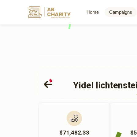
AB
Home
Campaigns
CHARITY
powerd by ahblicklive.com
Yidel lichtenste
$71,482.33
$5