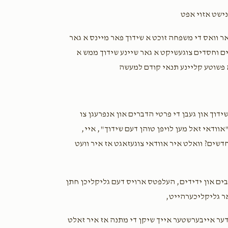
1 year ago
נישט אזוי אפט
Chaim Hersh Glanzer
Yidel lichtenstein & Y
אר וואס די משפחה זוכט א שידוך פאר מיינס א גאר
1 year ago
ם וחסדים צוגעשיקט א גאר שיינע שידוך ממש א
 פשוטע קליינע תנאי קודם למעשה
ידוך און געבן די פרטי הדברים און אנפרעגן צו
אוודאי זאל מען לויפן טוהן דעם שידוך", איי,
אס איז וועגן געלט? פון וואו זאלן מיר שאפן $150,000 אין 3 חדשים? וואלט איר אוודאי צוגעזאגט אז איר וועט
בים און ידידים, העלפטס ארויס דעם גליקליכן חתן
 דער אייבערשטער אייך שיקן די מתנה אז איר זאלט