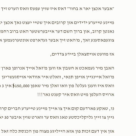
״אבער אכצן יאר א בחור״ דאס איז שוין עפעס וואס הערט זיך 
$200.00
ida Hersh (zvi)
מיינע טייערע ידידים און קרובים איך שטיי יעצט נאך אכצן י
נאנטן קרוב, און ברוך השם דער אייבערשטער האט ברוב רחמי
צוגעפאסענע זאך, מ'האט זיך אבער געדארפט אונטערנעמען א
אז מוועט אויסצאלן ביידע צדדים,
האבן מיר געמאכט א חשבון אז ווען מ'זאל אייך אנרופן פארן ש
מ'זאל איינגיין אויפן תנאי, וואלט איר אוודאי אויסגעשריגן "
וו
ארויס העלפן מיט וואס איר קענט נאר!!!
נו, טאקע פארדעם קום איך צו אייך מיינע טייערע חברים קרו
גיין צו זיין גליקליכסטע טאג וואס ער ווארט שוין איבער 30 יאר גליקליכערהייט,
און אין דעם זכות פון אזא הייליגע מצוה פון הכנסת כלה זאל