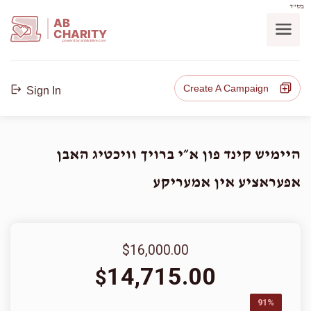
בס"ד
AB
CHARITY
powerd by ahblicklive.com
Create A Campaign
Sign In
היימיש קינד פון א״י ברויך וויכטיג האבן
אפעראציע אין אמעריקע
$16,000.00
14,715.00
$
91%