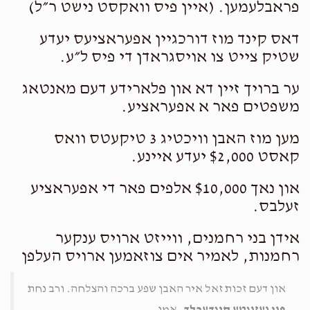
לע״נ א״מ שרה בת ר׳ אברהם
פראבלעמען. (איין פיס וואקסט נישט ר״ל)
דאס קינד מוז דורכגיין אפעראציעס יעדע
SSCB
שטיק צייט צו אויסגראדן די פיס ל״ע.
$36.00
1 year ago
ער ברויך זיין דא און פלארידע דעם מאנטאג
ח״י חי״י יודך
משפטים פאר א אפעראציע.
מרים בת בת שבע בילא לרפואה שלימה בקרוב לענ״ בז ב שב
לענ״נפתלי תהי ב יקתואל יודא
מען מוז האבן וויכטיג 3 טיקעטס וואס
קאסט $2,000 יעדע איינע.
Yoel M S
און נאך $10,000 אלפים פאר די אפעראציע
$50.00
1 year ago
זעלבס.
לכבוד הרב JB
אידן בני רחמנים, ווייזט ארויס ענקער
רחמנות, לאמיר אים צוזאמען ארויס העלפן
און דעם זכות זאל איר האבן שפע ברכה והצלחה. ורב נחת
פון געזונטע קינדערלך
. אמן.