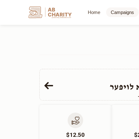
AB
Home
Campaigns
CHARITY
powerd by ahblicklive.com
לויפער
$12.50
$