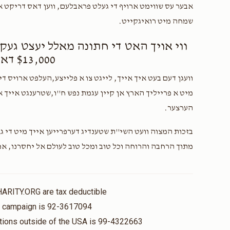
אבער עס שווימט ארויף די געלט פראבלעם, ווען דאס דריקט אוי
שמחה מיט רואיגקייט.
ווי אויך האט די חתונה מאלל יעצט געקע
$13,000 דאללער.
וועגן דעם בעט איך אייך, לייגט צו א פלייצע,העלפט ארויס די 
מיט א פרייליך הארץ אן קיין עגמת נפש ח''ו,שטרענגט אייך א
הערצער.
בזכות המצוה וועט השי''ת שטענדיג דערפרייען אייך מיט די גא
מתוך הרחבה והרוחה וכל טוב ומכל טוב לעולם אל יחסרנו, אמ
HARITY.ORG are tax deductible
is campaign is 92-3617094
nations outside of the USA is 99-4322663