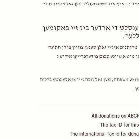
פ'ן הארץ איז נישט מעגליך מען זאל צוגיין צו די
נסלט די ארדער ביז זיי באקומען
מחותנים אז זיי זאלן קענען צוגיין צו די חתונה
ן מיט א שיינע סכום צו דערפרייען אידישע
נצע משפחה, מען זאל זוכה זיין צו אלע גוטע ברכות
ן.
All donations on ABC
The tax ID for th
The international Tax id for do