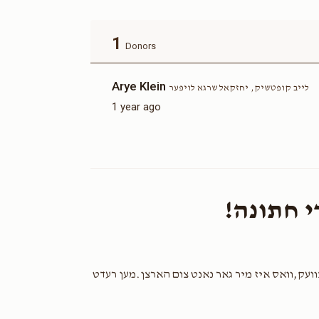
1
Donors
Arye Klein
לייב קופטשיק, יחזקאל שרגא לויפער
1 year ago
די חתונה!
וועק,וואס איז מיר גאר נאנט צום הארצן.מען רעדט