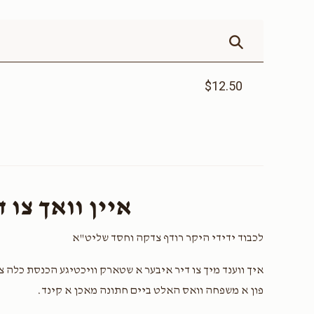
$12.50
איין וואך צו 
לכבוד ידידי היקר רודף צדקה וחסד שליט"א
איך ווענד מיך צו דיר איבער א שטארק וויכטיגע הכנסת כלה צ
פון א משפחה וואס האלט ביים חתונה מאכן א קינד.