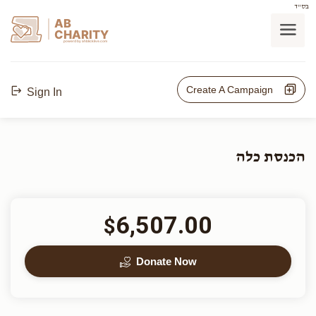
בס"ד
AB
CHARITY
powerd by ahblicklive.com
Create A Campaign
Sign In
הכנסת כלה
6,507.00
$
Donate Now