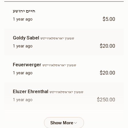
לייב קופטשיק
חיים יהושע
$5.00
1 year ago
$369
$2,500
12
Donated
Goal
Donors
Goldy Sabel
שמעון יאראסלאוויטש
$20.00
1 year ago
 משפחת גרינוואלד & וויינגארטען
Feuerwerger
שמעון יאראסלאוויטש
$250
$1,800
3
$20.00
1 year ago
Donated
Goal
Donors
Eluzer Ehrenthal
שמעון יאראסלאוויטש
יחזקאל שרגא לויפער
$250.00
1 year ago
$13
$2,500
1
Kenneth Mayer
שמואל יודא מאיר יאראסלאוויטש
Donated
Goal
Donors
$26.00
1 year ago