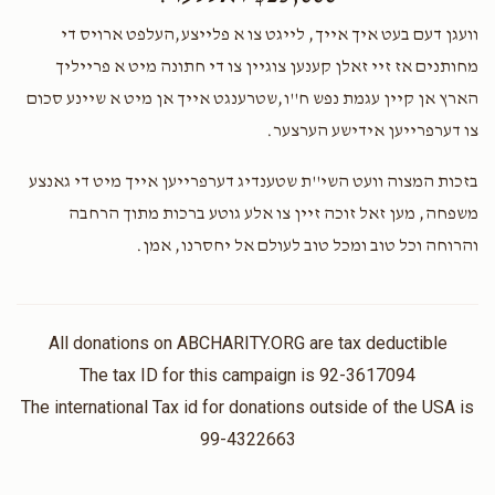
וועגן דעם בעט איך אייך, לייגט צו א פלייצע,העלפט ארויס די
מחותנים אז זיי זאלן קענען צוגיין צו די חתונה מיט א פרייליך
הארץ אן קיין עגמת נפש ח''ו,שטרענגט אייך אן מיט א שיינע סכום
צו דערפרייען אידישע הערצער.
בזכות המצוה וועט השי''ת שטענדיג דערפרייען אייך מיט די גאנצע
משפחה, מען זאל זוכה זיין צו אלע גוטע ברכות מתוך הרחבה
והרוחה וכל טוב ומכל טוב לעולם אל יחסרנו, אמן.
All donations on ABCHARITY.ORG are tax deductible
The tax ID for this campaign is 92-3617094
The international Tax id for donations outside of the USA is
99-4322663