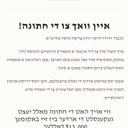
Mendel Grunwald
משפחת גרינוואלד & וויינגארטען
איין וואך צו די חתונה!
$100.00
1 year ago
לכבוד ידידי היקר רודף צדקה וחסד שליט"א
David Grunwald
משפחת גרינוואלד & וויינגארטען
$50.00
איך ווענד מיך צו דיר איבער א שטארק וויכטיגע הכנסת כלה
1 year ago
צוועק,וואס איז מיר גאר נאנט צום הארצן.מען רעדט פון א משפחה
וואס האלט ביים חתונה מאכן א קינד.
RMEG
דוד יהודה מערמעלשטיין
$500.00
1 year ago
אבער עס שווימט ארויף די געלט פראבלעם, ווען דאס דריקט אויפ'ן
The Power of RMEG
הארץ איז נישט מעגליך מען זאל צוגיין צו די שמחה מיט
רואיגקייט.
ווי אויך האט די חתונה מאלל יעצט
געקענסלט די ארדער ביז זיי באקומען
$13,000 דאללער.