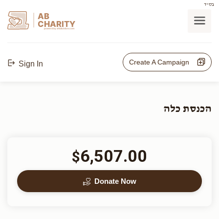
בס"ד
AB
CHARITY
powerd by ahblicklive.com
Create A Campaign
Sign In
הכנסת כלה
6,507.00
$
Donate Now