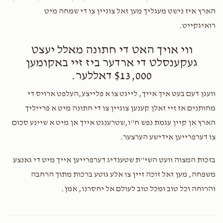
Abraham Hirsch
לייב קופטשיק
הארץ איז נישט מעגליך מען זאל צוגיין צו די שמחה מיט
$18.00
1 year ago
רואיגקייט.
ווי אויך האט די חתונה מאלל יעצט
געקענסלט די ארדער ביז זיי באקומען
$13,000 דאללער.
וועגן דעם בעט איך אייך, לייגט צו א פלייצע,העלפט ארויס די
מחותנים אז זיי זאלן קענען צוגיין צו די חתונה מיט א פרייליך
הארץ אן קיין עגמת נפש ח''ו,שטרענגט אייך אן מיט א שיינע סכום
צו דערפרייען אידישע הערצער.
בזכות המצוה וועט השי''ת שטענדיג דערפרייען אייך מיט די גאנצע
משפחה, מען זאל זוכה זיין צו אלע גוטע ברכות מתוך הרחבה
והרוחה וכל טוב ומכל טוב לעולם אל יחסרנו, אמן.