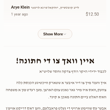
Arye Klein
לייב קופטשיק, יחזקאל שרגא לויפער
$12.50
1 year ago
Yitschok Landau
לייב קופטשיק
$13.00
1 year ago
יְהוּדָא אַתָּה יוֹדוּךָ אַחֶיךָ
איין וואך צו די חתונה!
Shmuel
לייב קופטשיק
$50.00
1 year ago
לכבוד ידידי היקר רודף צדקה וחסד שליט"א
איך ווענד מיך צו דיר איבער א שטארק וויכטיגע הכנסת כלה
יוסף מתתי-
לייב קופטשיק
$36.00
1 year ago
צוועק,וואס איז מיר גאר נאנט צום הארצן.מען רעדט פון א משפחה
וואס האלט ביים חתונה מאכן א קינד.
ארי' שאג מי לא ירא!
אבער עס שווימט ארויף די געלט פראבלעם, ווען דאס דריקט אויפ'ן