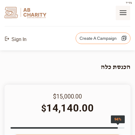
בס"ד
AB
CHARITY
powerd by ahblicklive.com
Create A Campaign
Sign In
הכנסת כלה
$15,000.00
14,140.00
$
94%