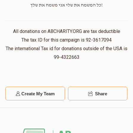
$100.00
1 year ago
!כל המשמח את שלי אני משמח את שלך
Nussy Margulies
מאיר יעקב וויליגער
$36.00
1 year ago
All donations on ABCHARITY.ORG are tax deductible
The tax ID for this campaign is 92-3617094
The international Tax id for donations outside of the USA is
99-4322663
Create My Team
Share