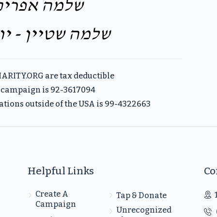
שלמה אפרים 
שלמה שטיין - יו
ARITY.ORG are tax deductible
is campaign is 92-3617094
ations outside of the USA is 99-4322663
Helpful Links
Co
Create A
Tap & Donate
Campaign
Unrecognized