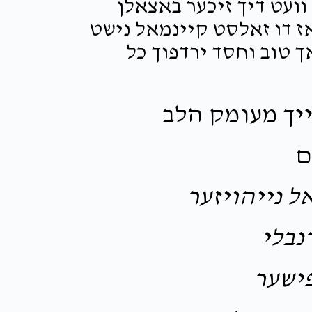
וועט דיך זיכער באצאלן
ז דו זאלסט קיינמאל נישט
ך טוב וחסד ירדפוך כל
ייך מעומק הלב
ם
ל נייהויזער
נבלי
ישער