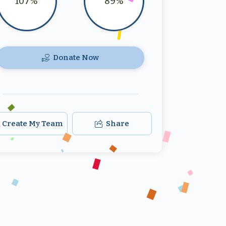
107%
89%
Donate Now
Create My Team
Share