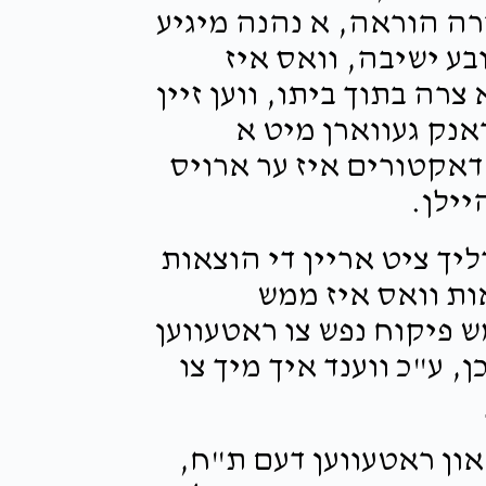
רה הוראה, א נהנה מיגיע
ובע ישיבה, וואס איז
צרה בתוך ביתו, ווען זיין
 איז קראנק געווארן מיט א
 דאקטורים איז ער ארויס
יילן.
יך ציט אריין די הוצאות
אות וואס איז ממש
 פיקוח נפש צו ראטעווען
, ע"כ ווענד איך מיך צו
און ראטעווען דעם ת"ח,