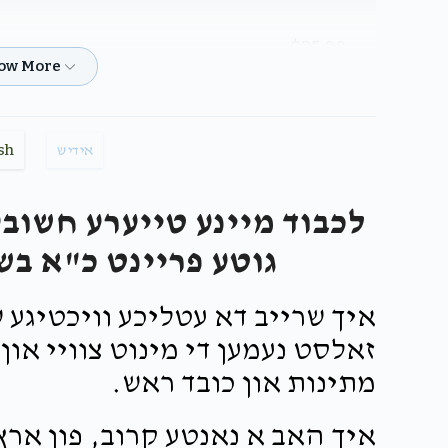
$25.00
$8.50
יחיאל מיכל פריעדמאן ומשפחתו, משולם פייש מערמ
sh
אידיש
אהרן
לכבוד מיינע טייערע חשובע
גוטע פריינט כ"א בש
$11.33
יעקב אליעזר צוויבל ומשפחתו, יחיאל מיכל פריעדמ
איך שרייב דא עטליכע וויכטיגע ש
זאלסט נעמען די מינוט צוויי און
$100.00
יחיאל 
מתינות און כובד ראש.
איך האב א נאנטע קרוב, פון ארץ