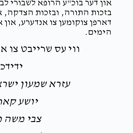
און דער בוכ"ע הרופא לשבורי לב 
בזכות התורה, ובזכות הצדקה, א
דארפן צוקומען צו אנדערע, און א
הימים.
ווי עס שרייבט צו א
ידידכ
עזרא שמעון ישרא
יושע קאר
צבי משה פ