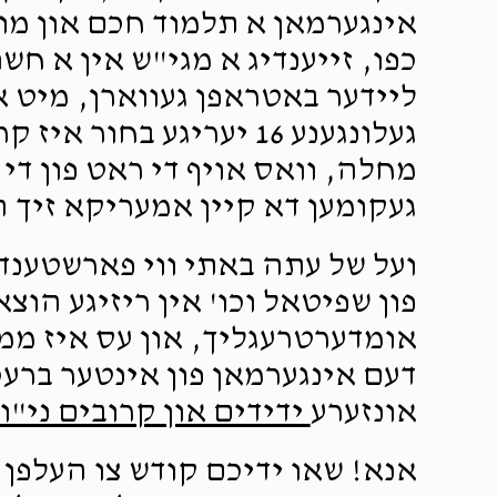
אינגערמאן א תלמוד חכם און מו
כפו, זייענדיג א מגי"ש אין א חש
ליידער באטראפן געווארן, מיט א 
געלונגענע 16 יעריגע בחור
מחלה, וואס אויף די ראט פון די
געקומען דא קיין אמעריקא זיך ה
ועל של עתה באתי ווי פארשטענדל
פון שפיטאל וכו' אין ריזיגע הוצ
אומדערטרעגליך, און עס איז ממש
דעם אינגערמאן פון אינטער ברעכן
אונזערע
ידידים און קרובים ני"ו
אנא! שאו ידיכם קודש צו העלפן 