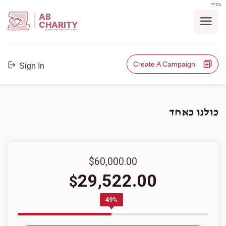
בס"ד
AB
CHARITY
powerd by ahblicklive.com
Create A Campaign
Sign In
כולנו כאחד
$60,000.00
29,522.00
$
49%