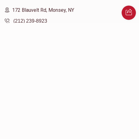
172 Blauvelt Rd, Monsey, NY
(212) 239-8923
info@abcharity.org
Powered by
AhBlickLive.com
© 2026 AB CHARITY INC . All Rights Reserved