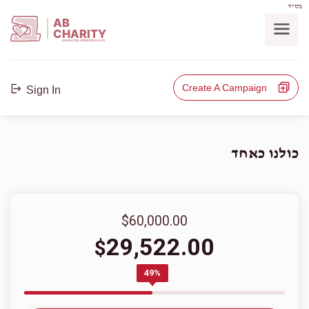
בס"ד
AB
CHARITY
powerd by ahblicklive.com
Create A Campaign
Sign In
כולנו כאחד
$60,000.00
29,522.00
$
49%