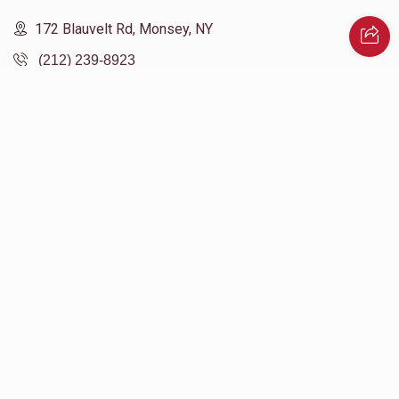
172 Blauvelt Rd, Monsey, NY
(212) 239-8923
info@abcharity.org
Powered by
AhBlickLive.com
© 2026 AB CHARITY INC . All Rights Reserved