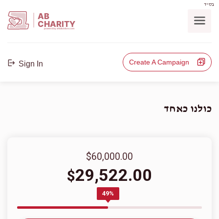
בס"ד
AB
CHARITY
powerd by ahblicklive.com
Create A Campaign
Sign In
כולנו כאחד
$60,000.00
29,522.00
$
49%