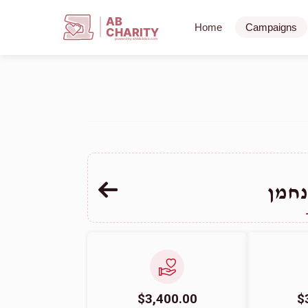
AB
Home
Campaigns
CHARITY
powerd by ahblicklive.com
נחמן
$3,400.00
$