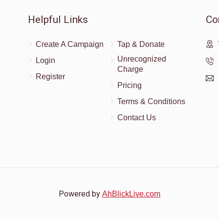
Helpful Links
Co
קוויטל מק
Create A Campaign
Tap & Donate
$100.00
Unrecognized
Login
Charge
Register
Pricing
Terms & Conditions
Contact Us
Powered by
AhBlickLive.com