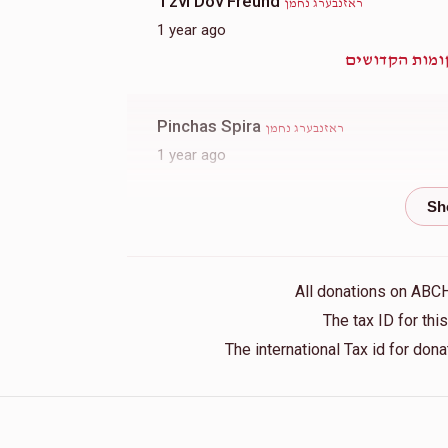
Tzvi Dov Freund
ראזנבערג נחמן
1 year ago
ומות הקדושים
Pinchas Spira
ראזנבערג נחמן
1 year ago
Yoel Friedman
ראזנבערג נחמן
1 year ago
All donations on ABC
Yoel Mendlowitz
ראזנבערג נחמן
The tax ID for th
1 year ago
The international Tax id for do
ומות הקדושים
Dov And Malki Levine
ראזנבערג נחמן