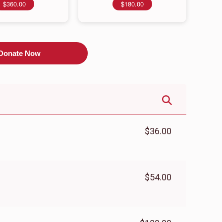
$360.00
$180.00
Donate Now
$36.00
$54.00