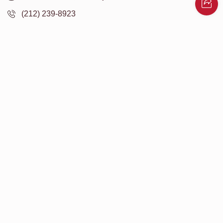
(212) 239-8923
info@abcharity.org
Powered by
AhBlickLive.com
© 2026 AB CHARITY INC . All Rights Reserved
Designed & Built by
AceWebBuilders.com