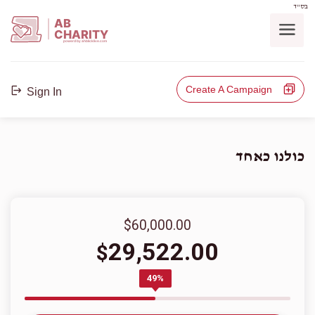
בס"ד
AB
CHARITY
powerd by ahblicklive.com
Create A Campaign
Sign In
כולנו כאחד
$60,000.00
29,522.00
$
49%