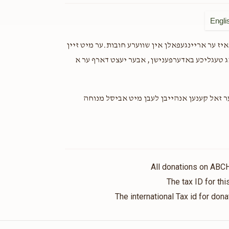
Engli
‎ז ער אריינגעפאלן אין שווערע חובות.ער מיט זיין
ג טעגליכע באדערפענישן, אבער יעצט דארף ער א
ער זאל קענען אנהייבן לעבן מיט אביסל מנוחה
All donations on ABC
The tax ID for t
The international Tax id for do