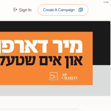
בס"ד
Create A Campaign
Sign In