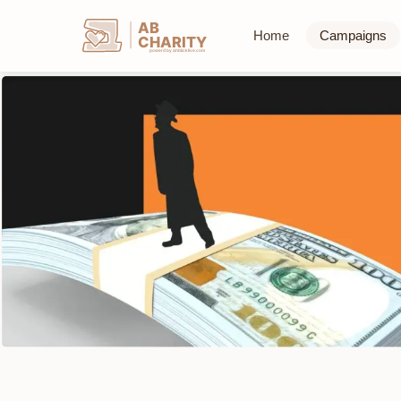
AB
Home
Campaigns
CHARITY
powerd by ahblicklive.com