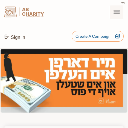
בס"ד
AB
CHARITY
powerd by ahblicklive.com
Create A Campaign
Sign In