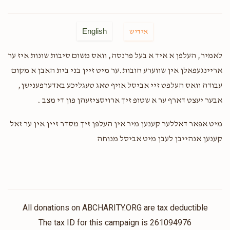
English
אידיש
‎לאמיר, העלפן א איד א בעל פרנסה, וואס משום סיבות שונות איז ער
אריינגעפאלן אין שווערע חובות.ער מיט זיין בני בית האבן א מקום
עבודה וואס העלפט זיי אביסל אויף טאג טעגליכע באדערפענישן,
אבער יעצט דארף ער א שטופ זיך ארויסציזעהן פון די מצב .
מיט אפאר דאללער קענען מיר אין העלפן זיך מסדר זיין אין ער זאל
קענען אנהייבן לעבן מיט אביסל מנוחה
All donations on ABCHARITY.ORG are tax deductible
The tax ID for this campaign is 261094976