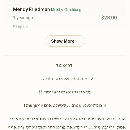
Mendy Friedman
Moishy Goldklang
$28.00
1 year ago
Keep up
Sruly Polak
Moishy Goldklang
$18.00
1 year ago
!דרינגענד
Esty And Gitty
Moishy Goldklang
ער מאכט זיך אליינס חתונה...
$250.00
1 year ago
To The Most Amazing Tatty In The Whole Entire World!!!!!
עס איז נישטא קיין פרוטה!!!
Keep On Doing Great Things Always!!!!!
א צובראכענע שטוב... שטעלט אים אויפן פוס!
Hershy Goldklang
Moishy Goldklang
אפי' די ווערטער זענען נישט ליידער נישט פרעמד איז יעדע ווארט
$72.00
1 year ago
אמת, גלייבט מיר... די רעדע איז פון א חתן וואס ווארט שוין אויף