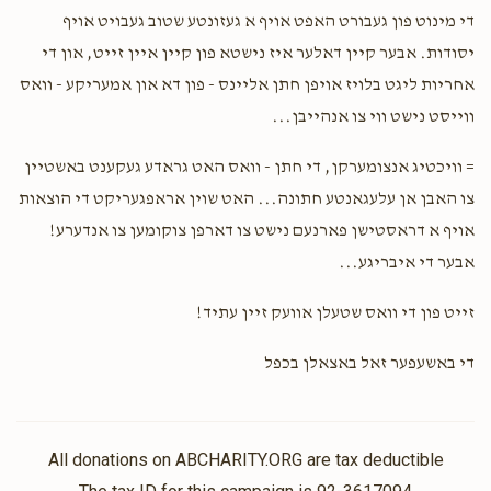
For my best brother keep up your good work
די מינוט פון געבורט האפט אויף א געזונטע שטוב געבויט אויף
יסודות. אבער קיין דאלער איז נישטא פון קיין איין זייט, און די
Anonymous
Moishy Goldklang
אחריות ליגט בלויז אויפן חתן אליינס - פון דא און אמעריקע - וואס
$18.00
1 year ago
ווייסט נישט ווי צו אנהייבן...
= וויכטיג אנצומערקן, די חתן - וואס האט גראדע געקענט באשטיין
צו האבן אן עלעגאנטע חתונה... האט שוין אראפגעריקט די הוצאות
אויף א דראסטישן פארנעם נישט צו דארפן צוקומען צו אנדערע!
אבער די איבריגע...
זייט פון די וואס שטעלן אוועק זיין עתיד!
די באשעפער זאל באצאלן בכפל
All donations on ABCHARITY.ORG are tax deductible