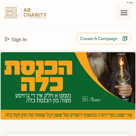
בס"ד
AB
CHARITY
powerd by ahblicklive.com
Create A Campaign
Sign In