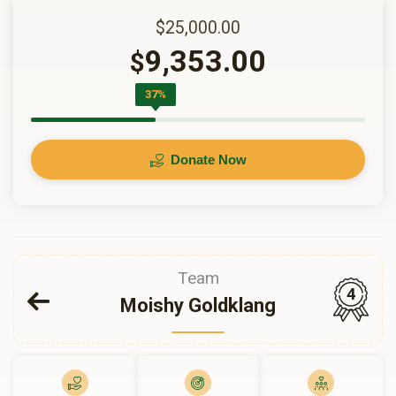
$25,000.00
9,353.00
$
37%
Donate Now
Team
4
Moishy Goldklang